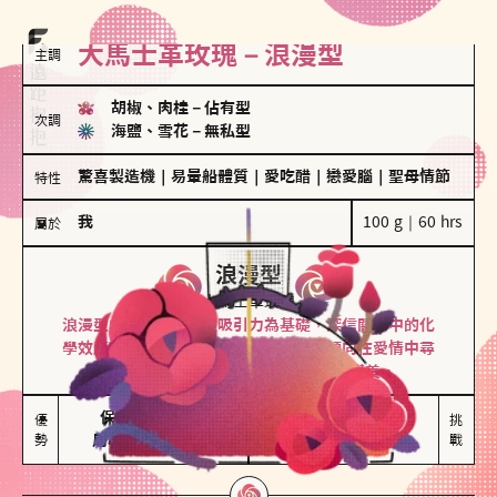
大馬士革玫瑰－浪漫型
主調
胡椒、肉桂
－
佔有型
次調
海鹽、雪花
－
無私型
驚喜製造機
｜
易暈船體質
｜
愛吃醋
｜
戀愛腦
｜
聖母情節
特性
我
100 g｜60 hrs
屬於
浪漫型
大馬士革玫瑰
浪漫型的人以激情與性吸引力為基礎，深信關係中的化
學效應，認為每次相遇都是命中註定。傾向在愛情中尋
找火花，經常表達對另一半的愛意和讚美。
保持戀愛新鮮感

情緒起伏較大

優
挑
勢
用心策劃浪漫驚喜
感情中較需要關注
戰