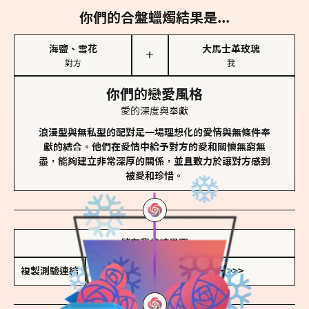
你們的合盤蠟燭結果是...
海鹽、雪花
大馬士革玫瑰
＋
對方
我
你們的戀愛風格
愛的深度與奉獻
浪漫型與無私型的配對是一場理想化的愛情與無條件奉
獻的結合。他們在愛情中給予對方的愛和關懷無窮無
盡，能夠建立非常深厚的關係，並且致力於讓對方感到
被愛和珍惜。
儲存我的結果圖
複製測驗連結
查看香氛類型全解析 >>>