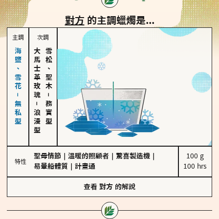
對方
的主調蠟燭是...
主調
次調
海鹽、雪花－無私型
大馬士革玫瑰
雪松、聖木
－
－
務實型
浪漫型
聖母情節
｜
溫暖的照顧者
｜
驚喜製造機
｜
100 g

特性
易暈船體質
｜
計畫通
100 hrs
查看
對方
的解說