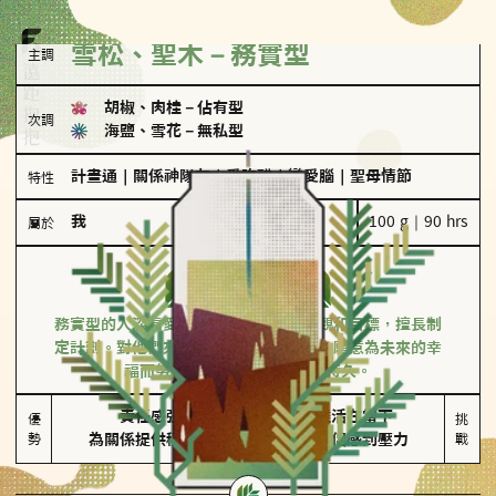
雪松、聖木－務實型
主調
胡椒、肉桂
－
佔有型
次調
海鹽、雪花
－
無私型
計畫通
｜
關係神隊友
｜
愛吃醋
｜
戀愛腦
｜
聖母情節
特性
我
100 g｜90 hrs
屬於
務實型
雪松、聖木
務實型的人深信愛情立基於共同的價值觀和目標，擅長制
定計劃。對他們來說，感情穩定最重要，願意為未來的幸
福而努力，讓愛情變得踏實而持久。
責任感強

較難活在當下

優
挑
勢
為關係提供穩定度
易讓伴侶感到壓力
戰