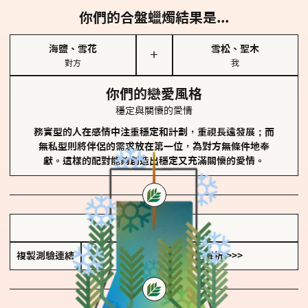
你們的合盤蠟燭結果是...
海鹽、雪花
雪松、聖木
＋
對方
我
你們的戀愛風格
穩定與關懷的愛情
務實型的人在感情中注重穩定和計劃，重視長遠發展；而
無私型則將伴侶的需求放在第一位，為對方無條件地奉
獻。這樣的配對能夠創造出穩定又充滿關懷的愛情。
儲存我的結果圖
複製測驗連結
查看香氛類型全解析 >>>