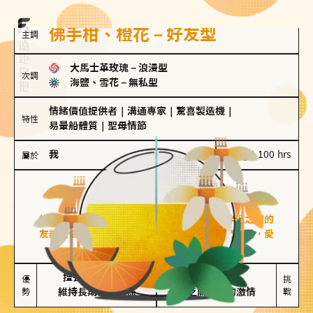
佛手柑、橙花－好友型
主調
大馬士革玫瑰
－
浪漫型
次調
海鹽、雪花
－
無私型
情緒價值提供者
｜
溝通專家
｜
驚喜製造機
｜
特性
易暈船體質
｜
聖母情節
我
100 g｜100 hrs
屬於
好友型
佛手柑、橙花
好友型的人喜歡分享生活中的點滴，重視與伴侶之間的
友誼和信任，穩定感是重要的關鍵詞。對他們來說，愛
情是心靈深處的共鳴和理解。
擅長聆聽與溝通

不喜歡變化

優
挑
勢
維持長期穩定關係
缺乏關係中的激情
戰