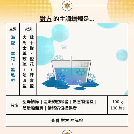
對方
的主調蠟燭是...
主調
次調
海鹽、雪花－無私型
大馬士革玫瑰
佛手柑、橙花
－
－
浪漫型
好友型
聖母情節
｜
溫暖的照顧者
｜
驚喜製造機
｜
100 g

特性
易暈船體質
｜
情緒價值提供者
100 hrs
查看
對方
的解說