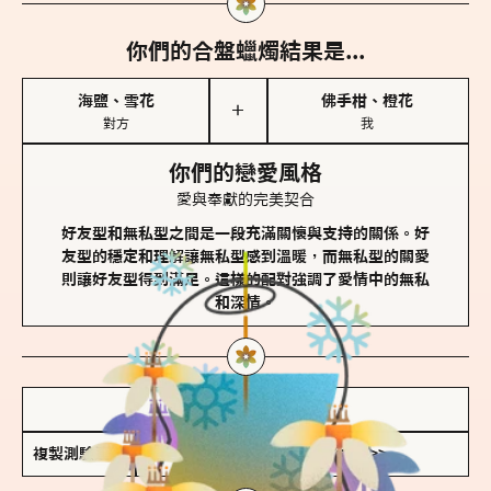
你們的合盤蠟燭結果是...
海鹽、雪花
佛手柑、橙花
＋
對方
我
你們的戀愛風格
愛與奉獻的完美契合
好友型和無私型之間是一段充滿關懷與支持的關係。好
友型的穩定和理解讓無私型感到溫暖，而無私型的關愛
則讓好友型得到滿足。這樣的配對強調了愛情中的無私
和深情。
儲存我的結果圖
複製測驗連結
查看香氛類型全解析 >>>