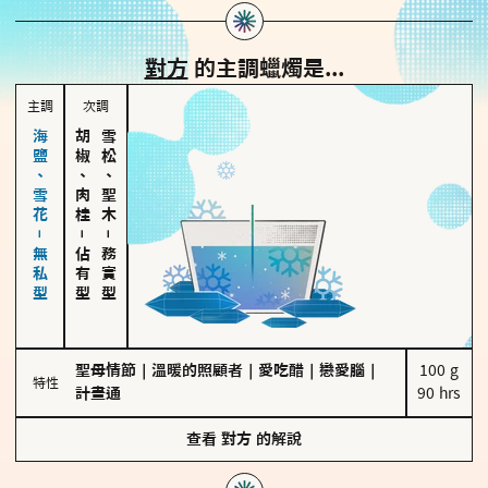
對方
的主調蠟燭是...
主調
次調
海鹽、雪花－無私型
胡椒、肉桂
雪松、聖木
－
－
佔有型
務實型
聖母情節
｜
溫暖的照顧者
｜
愛吃醋
｜
戀愛腦
｜
100 g

特性
計畫通
90 hrs
查看
對方
的解說