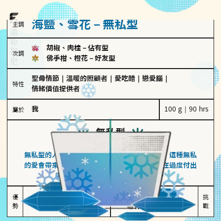
海鹽、雪花－無私型
主調
胡椒、肉桂
－
佔有型
次調
佛手柑、橙花
－
好友型
聖母情節
｜
溫暖的照顧者
｜
愛吃醋
｜
戀愛腦
｜
特性
情緒價值提供者
我
100 g｜90 hrs
屬於
無私型
海鹽、雪花
無私型的人傾向用心呵護、滿足另一半的需求，這種無私
的愛會帶來緊密的關係連結，但也可能讓他們在過度付出
中迷失自我，忽略自己真正的需求。
無私奉獻

較難設立界線

優
挑
勢
讓伴侶感受到關懷
易有強烈情感依賴
戰