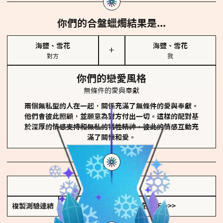
你們的合盤蠟燭結果是...
海鹽、雪花
海鹽、雪花
＋
對方
我
你們的戀愛風格
無條件的愛與奉獻
兩個無私型的人在一起，關係充滿了無條件的愛與奉獻。
他們會彼此照顧，並願意為對方付出一切。這樣的配對基
於深厚的情感支持和無私的犧牲精神，彼此的情感互動充
滿了關懷和愛。
儲存我的結果圖
複製測驗連結
查看香氛類型全解析 >>>