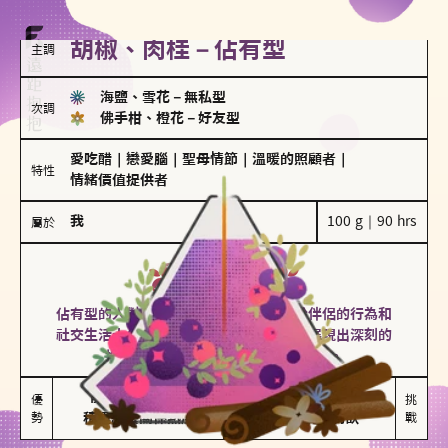
胡椒、肉桂－佔有型
主調
海鹽、雪花
－
無私型
次調
佛手柑、橙花
－
好友型
愛吃醋
｜
戀愛腦
｜
聖母情節
｜
溫暖的照顧者
｜
特性
情緒價值提供者
我
100 g｜90 hrs
屬於
佔有型
胡椒、肉桂
佔有型的人對愛情有強烈的保護欲，對於伴侶的行為和
社交生活十分敏感、容易吃醋。在關係中展現出深刻的
投入和激情，但也可能讓人感到窒息。
能建立緊密關係

嫉妒心較強

優
挑
勢
積極維繫關係熱度
可能出現控制欲
戰