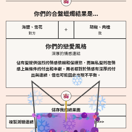
你們的合盤蠟燭結果是...
海鹽、雪花
胡椒、肉桂
＋
對方
我
你們的戀愛風格
深厚的情感連結
佔有型提供強烈的情感依賴和保護慾，而無私型則在情
感上無條件的付出和奉獻。兩者都對於情感有深厚的付
出與連結，但也可能因此出現不平衡。
儲存我的結果圖
複製測驗連結
查看香氛類型全解析 >>>