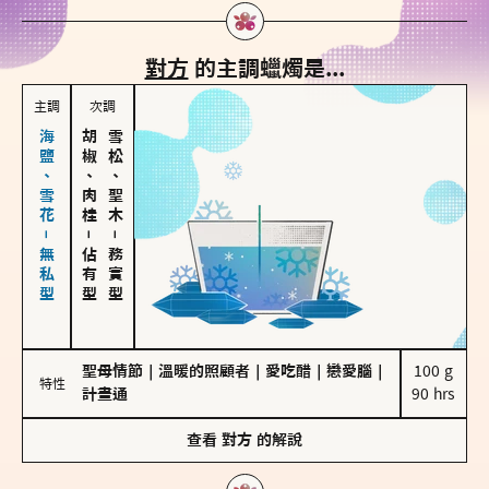
對方
的主調蠟燭是...
主調
次調
海鹽、雪花－無私型
胡椒、肉桂
雪松、聖木
－
－
佔有型
務實型
聖母情節
｜
溫暖的照顧者
｜
愛吃醋
｜
戀愛腦
｜
100 g

特性
計畫通
90 hrs
查看
對方
的解說