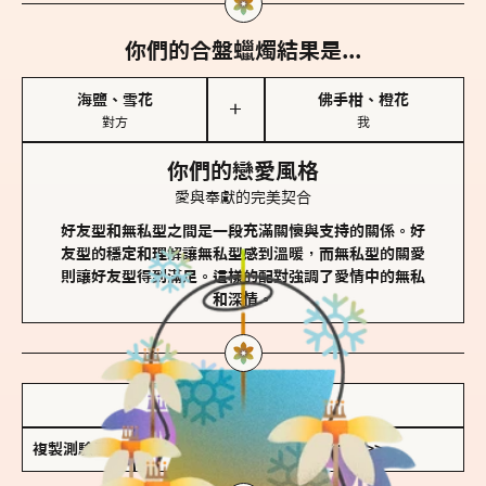
你們的合盤蠟燭結果是...
海鹽、雪花
佛手柑、橙花
＋
對方
我
你們的戀愛風格
愛與奉獻的完美契合
好友型和無私型之間是一段充滿關懷與支持的關係。好
友型的穩定和理解讓無私型感到溫暖，而無私型的關愛
則讓好友型得到滿足。這樣的配對強調了愛情中的無私
和深情。
儲存我的結果圖
複製測驗連結
查看香氛類型全解析 >>>