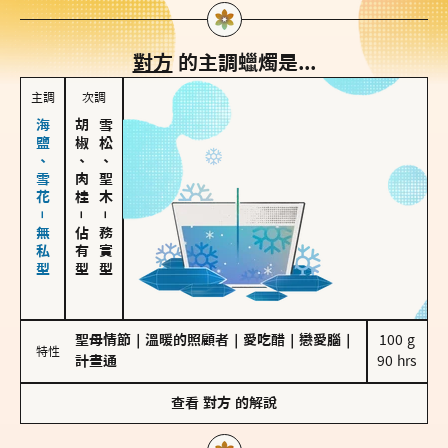
對方
的主調蠟燭是...
主調
次調
海鹽、雪花－無私型
胡椒、肉桂
雪松、聖木
－
－
佔有型
務實型
聖母情節
｜
溫暖的照顧者
｜
愛吃醋
｜
戀愛腦
｜
100 g

特性
計畫通
90 hrs
查看
對方
的解說