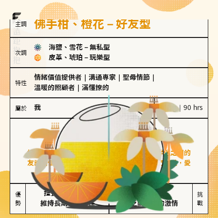
佛手柑、橙花－好友型
主調
海鹽、雪花
－
無私型
次調
皮革、琥珀
－
玩樂型
情緒價值提供者
｜
溝通專家
｜
聖母情節
｜
特性
溫暖的照顧者
｜
滿懂撩的
我
100 g｜90 hrs
屬於
好友型
佛手柑、橙花
好友型的人喜歡分享生活中的點滴，重視與伴侶之間的
友誼和信任，穩定感是重要的關鍵詞。對他們來說，愛
情是心靈深處的共鳴和理解。
擅長聆聽與溝通

不喜歡變化

優
挑
勢
維持長期穩定關係
缺乏關係中的激情
戰