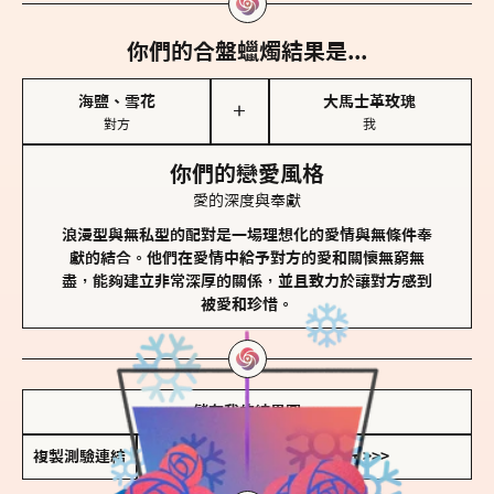
你們的合盤蠟燭結果是...
海鹽、雪花
大馬士革玫瑰
＋
對方
我
你們的戀愛風格
愛的深度與奉獻
浪漫型與無私型的配對是一場理想化的愛情與無條件奉
獻的結合。他們在愛情中給予對方的愛和關懷無窮無
盡，能夠建立非常深厚的關係，並且致力於讓對方感到
被愛和珍惜。
儲存我的結果圖
複製測驗連結
查看香氛類型全解析 >>>