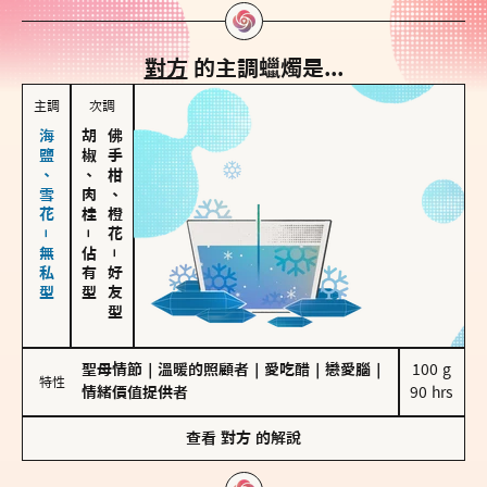
對方
的主調蠟燭是...
主調
次調
海鹽、雪花－無私型
胡椒、肉桂
佛手柑、橙花
－
佔有型
－
好友型
聖母情節
｜
溫暖的照顧者
｜
愛吃醋
｜
戀愛腦
｜
100 g

特性
情緒價值提供者
90 hrs
查看
對方
的解說