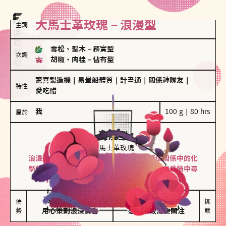
大馬士革玫瑰－浪漫型
主調
雪松、聖木
－
務實型
次調
胡椒、肉桂
－
佔有型
驚喜製造機
｜
易暈船體質
｜
計畫通
｜
關係神隊友
｜
特性
愛吃醋
我
100 g｜80 hrs
屬於
浪漫型
大馬士革玫瑰
浪漫型的人以激情與性吸引力為基礎，深信關係中的化
學效應，認為每次相遇都是命中註定。傾向在愛情中尋
找火花，經常表達對另一半的愛意和讚美。
保持戀愛新鮮感

情緒起伏較大

優
挑
勢
用心策劃浪漫驚喜
感情中較需要關注
戰