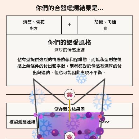
你們的合盤蠟燭結果是...
海鹽、雪花
胡椒、肉桂
＋
對方
我
你們的戀愛風格
深厚的情感連結
佔有型提供強烈的情感依賴和保護慾，而無私型則在情
感上無條件的付出和奉獻。兩者都對於情感有深厚的付
出與連結，但也可能因此出現不平衡。
儲存我的結果圖
複製測驗連結
查看香氛類型全解析 >>>