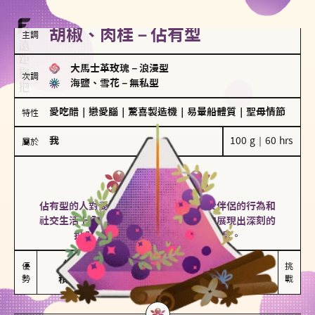
胡椒、肉桂－佔有型
主調
大馬士革玫瑰
－
浪漫型
次調
海鹽、雪花
－
無私型
愛吃醋
｜
戀愛腦
｜
驚喜製造機
｜
易暈船體質
｜
聖母情節
特性
我
100 g｜60 hrs
屬於
佔有型
胡椒、肉桂
佔有型的人對愛情有強烈的保護欲，對於伴侶的行為和
社交生活十分敏感、容易吃醋。在關係中展現出深刻的
投入和激情，但也可能讓人感到窒息。
能建立緊密關係

嫉妒心較強

優
挑
勢
積極維繫關係熱度
可能出現控制欲
戰