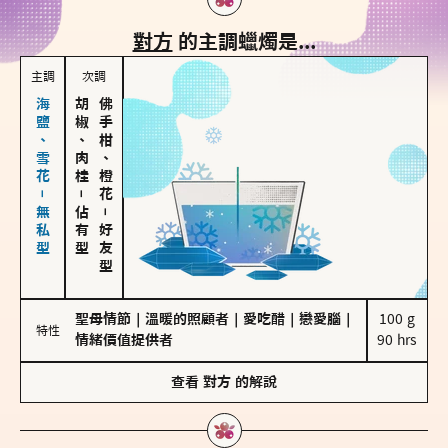
對方
的主調蠟燭是...
主調
次調
海鹽、雪花－無私型
胡椒、肉桂
佛手柑、橙花
－
佔有型
－
好友型
聖母情節
｜
溫暖的照顧者
｜
愛吃醋
｜
戀愛腦
｜
100 g

特性
情緒價值提供者
90 hrs
查看
對方
的解說