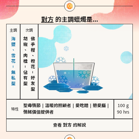
對方
的主調蠟燭是...
主調
次調
海鹽、雪花－無私型
胡椒、肉桂
佛手柑、橙花
－
佔有型
－
好友型
聖母情節
｜
溫暖的照顧者
｜
愛吃醋
｜
戀愛腦
｜
100 g

特性
情緒價值提供者
90 hrs
查看
對方
的解說