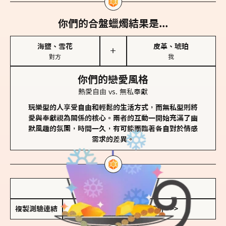
你們的合盤蠟燭結果是...
海鹽、雪花
皮革、琥珀
＋
對方
我
你們的戀愛風格
熱愛自由 vs. 無私奉獻
玩樂型的人享受自由和輕鬆的生活方式，而無私型則將
愛與奉獻視為關係的核心。兩者的互動一開始充滿了幽
默風趣的氛圍，時間一久，有可能面臨著各自對於情感
需求的差異。
儲存我的結果圖
複製測驗連結
查看香氛類型全解析 >>>