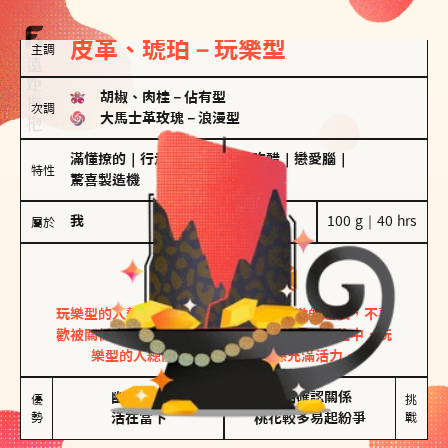
皮革、琥珀－玩樂型
主調
胡椒、肉桂
－
佔有型
次調
大馬士革玫瑰
－
浪漫型
滿懂撩的
｜
行走的發電機
｜
愛吃醋
｜
戀愛腦
｜
特性
驚喜製造機
我
100 g｜40 hrs
屬於
玩樂型
皮革、琥珀
玩樂型的人熱情洋溢，視戀愛為一場刺激的遊戲，不喜
歡被關係中的限制綑綁。無論是約會中還是交往中，玩
樂型的人總能帶來樂趣，讓關係充滿活力。
幽默風趣

害怕確認關係

優
挑
勢
活在當下
桃花較多易起紛爭
戰