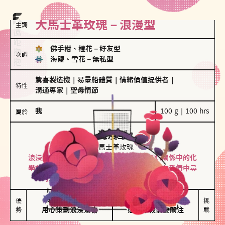
大馬士革玫瑰－浪漫型
主調
佛手柑、橙花
－
好友型
次調
海鹽、雪花
－
無私型
驚喜製造機
｜
易暈船體質
｜
情緒價值提供者
｜
特性
溝通專家
｜
聖母情節
我
100 g｜100 hrs
屬於
浪漫型
大馬士革玫瑰
浪漫型的人以激情與性吸引力為基礎，深信關係中的化
學效應，認為每次相遇都是命中註定。傾向在愛情中尋
找火花，經常表達對另一半的愛意和讚美。
保持戀愛新鮮感

情緒起伏較大

優
挑
勢
用心策劃浪漫驚喜
感情中較需要關注
戰