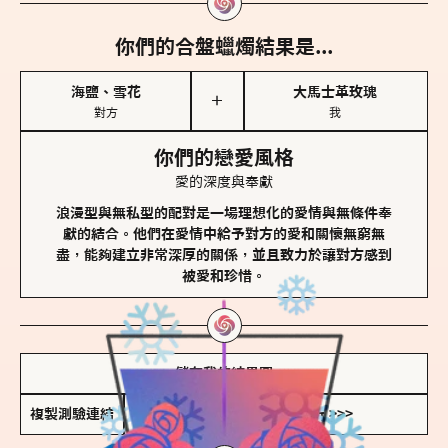
你們的合盤蠟燭結果是...
海鹽、雪花
大馬士革玫瑰
＋
對方
我
你們的戀愛風格
愛的深度與奉獻
浪漫型與無私型的配對是一場理想化的愛情與無條件奉
獻的結合。他們在愛情中給予對方的愛和關懷無窮無
盡，能夠建立非常深厚的關係，並且致力於讓對方感到
被愛和珍惜。
儲存我的結果圖
複製測驗連結
查看香氛類型全解析 >>>