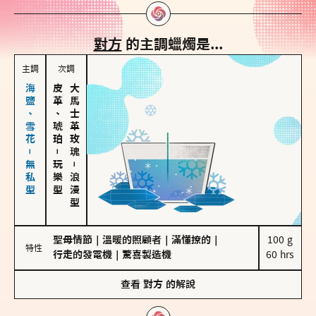
對方
的主調蠟燭是...
主調
次調
海鹽、雪花－無私型
皮革、琥珀
大馬士革玫瑰
－
玩樂型
－
浪漫型
聖母情節
｜
溫暖的照顧者
｜
滿懂撩的
｜
100 g

特性
行走的發電機
｜
驚喜製造機
60 hrs
查看
對方
的解說