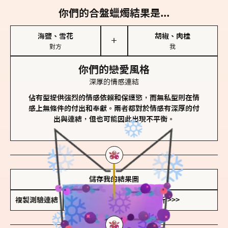
你們的合盤蠟燭結果是...
海鹽、雪花
胡椒、肉桂
＋
對方
我
你們的戀愛風格
深厚的情感連結
佔有型提供強烈的情感依賴和保護慾，而無私型則在情
感上無條件的付出和奉獻。兩者都對於情感有深厚的付
出與連結，但也可能因此出現不平衡。
儲存我的結果圖
複製測驗連結
查看香氛類型全解析 >>>