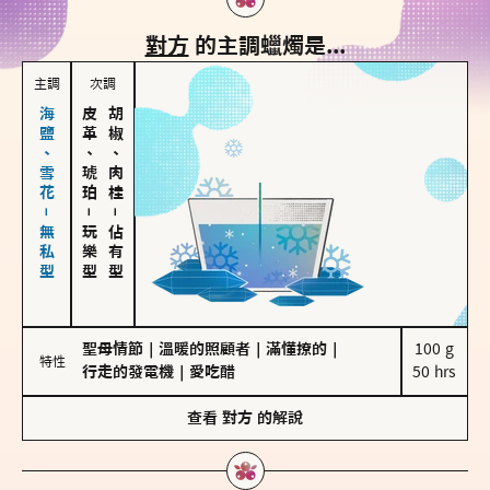
對方
的主調蠟燭是...
主調
次調
海鹽、雪花－無私型
皮革、琥珀
胡椒、肉桂
－
－
玩樂型
佔有型
聖母情節
｜
溫暖的照顧者
｜
滿懂撩的
｜
100 g

特性
行走的發電機
｜
愛吃醋
50 hrs
查看
對方
的解說