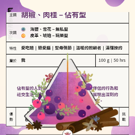
胡椒、肉桂－佔有型
主調
海鹽、雪花
－
無私型
次調
皮革、琥珀
－
玩樂型
愛吃醋
｜
戀愛腦
｜
聖母情節
｜
溫暖的照顧者
｜
滿懂撩的
特性
我
100 g｜50 hrs
屬於
佔有型
胡椒、肉桂
佔有型的人對愛情有強烈的保護欲，對於伴侶的行為和
社交生活十分敏感、容易吃醋。在關係中展現出深刻的
投入和激情，但也可能讓人感到窒息。
能建立緊密關係

嫉妒心較強

優
挑
勢
積極維繫關係熱度
可能出現控制欲
戰