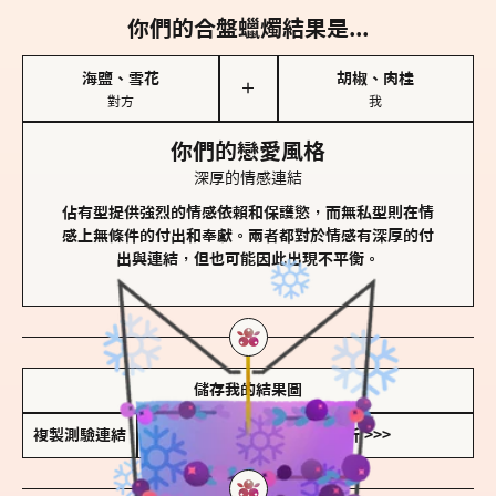
你們的合盤蠟燭結果是...
海鹽、雪花
胡椒、肉桂
＋
對方
我
你們的戀愛風格
深厚的情感連結
佔有型提供強烈的情感依賴和保護慾，而無私型則在情
感上無條件的付出和奉獻。兩者都對於情感有深厚的付
出與連結，但也可能因此出現不平衡。
儲存我的結果圖
複製測驗連結
查看香氛類型全解析 >>>