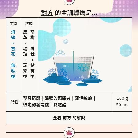
對方
的主調蠟燭是...
主調
次調
海鹽、雪花－無私型
皮革、琥珀
胡椒、肉桂
－
－
玩樂型
佔有型
聖母情節
｜
溫暖的照顧者
｜
滿懂撩的
｜
100 g

特性
行走的發電機
｜
愛吃醋
50 hrs
查看
對方
的解說