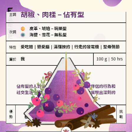
胡椒、肉桂－佔有型
主調
皮革、琥珀
－
玩樂型
次調
海鹽、雪花
－
無私型
愛吃醋
｜
戀愛腦
｜
滿懂撩的
｜
行走的發電機
｜
聖母情節
特性
我
100 g｜50 hrs
屬於
佔有型
胡椒、肉桂
佔有型的人對愛情有強烈的保護欲，對於伴侶的行為和
社交生活十分敏感、容易吃醋。在關係中展現出深刻的
投入和激情，但也可能讓人感到窒息。
能建立緊密關係

嫉妒心較強

優
挑
勢
積極維繫關係熱度
可能出現控制欲
戰