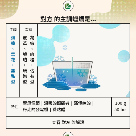
對方
的主調蠟燭是...
主調
次調
海鹽、雪花－無私型
皮革、琥珀
胡椒、肉桂
－
－
玩樂型
佔有型
聖母情節
｜
溫暖的照顧者
｜
滿懂撩的
｜
100 g

特性
行走的發電機
｜
愛吃醋
50 hrs
查看
對方
的解說