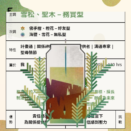
雪松、聖木－務實型
主調
佛手柑、橙花
－
好友型
次調
海鹽、雪花
－
無私型
計畫通
｜
關係神隊友
｜
情緒價值提供者
｜
溝通專家
｜
特性
聖母情節
我
100 g｜130 hrs
屬於
務實型
雪松、聖木
務實型的人深信愛情立基於共同的價值觀和目標，擅長
制定計劃。對他們來說，感情穩定最重要，願意為未來
的幸福而努力，讓愛情變得踏實而持久。
責任感強

較難活在當下

優
挑
勢
為關係提供穩定度
易讓伴侶感到壓力
戰