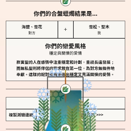
你們的合盤蠟燭結果是...
海鹽、雪花
雪松、聖木
＋
對方
我
你們的戀愛風格
穩定與關懷的愛情
務實型的人在感情中注重穩定和計劃，重視長遠發展；
而無私型則將伴侶的需求放在第一位，為對方無條件地
奉獻。這樣的配對能夠創造出穩定又充滿關懷的愛情。
儲存我的結果圖
複製測驗連結
查看香氛類型全解析 >>>