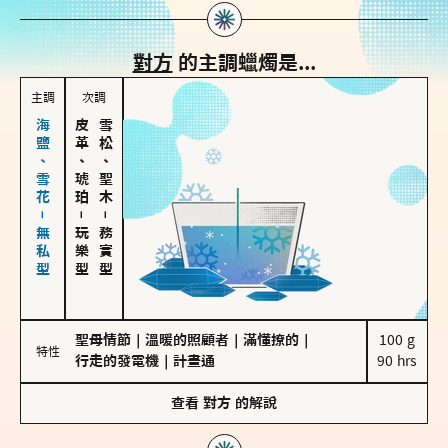
對方
的主調蠟燭是...
主調
次調
海鹽、雪花－無私型
皮革、琥珀
雪松、聖木
－
－
玩樂型
務實型
聖母情節
｜
溫暖的照顧者
｜
滿懂撩的
｜
100 g

特性
行走的發電機
｜
計畫通
90 hrs
查看
對方
的解說