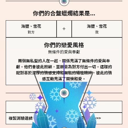
你們的合盤蠟燭結果是...
海鹽、雪花
海鹽、雪花
＋
對方
我
你們的戀愛風格
無條件的愛與奉獻
兩個無私型的人在一起，關係充滿了無條件的愛與奉
獻。他們會彼此照顧，並願意為對方付出一切。這樣的
配對基於深厚的情感支持和無私的犧牲精神，彼此的情
感互動充滿了關懷和愛。
儲存我的結果圖
複製測驗連結
查看香氛類型全解析 >>>