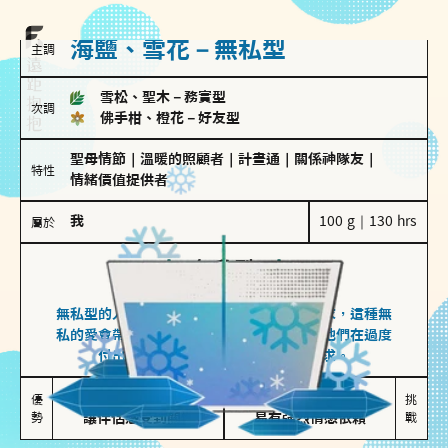
海鹽、雪花－無私型
主調
雪松、聖木
－
務實型
次調
佛手柑、橙花
－
好友型
聖母情節
｜
溫暖的照顧者
｜
計畫通
｜
關係神隊友
｜
特性
情緒價值提供者
我
100 g｜130 hrs
屬於
無私型
海鹽、雪花
無私型的人傾向用心呵護、滿足另一半的需求，這種無
私的愛會帶來緊密的關係連結，但也可能讓他們在過度
付出中迷失自我，忽略自己真正的需求。
無私奉獻

較難設立界線

優
挑
勢
讓伴侶感受到關懷
易有強烈情感依賴
戰