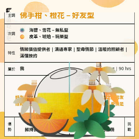
佛手柑、橙花－好友型
主調
海鹽、雪花
－
無私型
次調
皮革、琥珀
－
玩樂型
情緒價值提供者
｜
溝通專家
｜
聖母情節
｜
溫暖的照顧者
｜
特性
滿懂撩的
我
100 g｜90 hrs
屬於
好友型
佛手柑、橙花
好友型的人喜歡分享生活中的點滴，重視與伴侶之間的友
誼和信任，穩定感是重要的關鍵詞。對他們來說，愛情是
心靈深處的共鳴和理解。
擅長聆聽與溝通

不喜歡變化

優
挑
勢
維持長期穩定關係
缺乏關係中的激情
戰