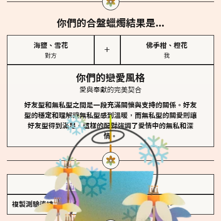
你們的合盤蠟燭結果是...
海鹽、雪花
佛手柑、橙花
＋
對方
我
你們的戀愛風格
愛與奉獻的完美契合
好友型和無私型之間是一段充滿關懷與支持的關係。好友
型的穩定和理解讓無私型感到溫暖，而無私型的關愛則讓
好友型得到滿足。這樣的配對強調了愛情中的無私和深
情。
儲存我的結果圖
複製測驗連結
查看香氛類型全解析 >>>