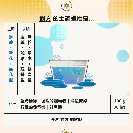
對方
的主調蠟燭是...
主調
次調
海鹽、雪花－無私型
皮革、琥珀
雪松、聖木
－
－
玩樂型
務實型
聖母情節
｜
溫暖的照顧者
｜
滿懂撩的
｜
100 g

特性
行走的發電機
｜
計畫通
90 hrs
查看
對方
的解說