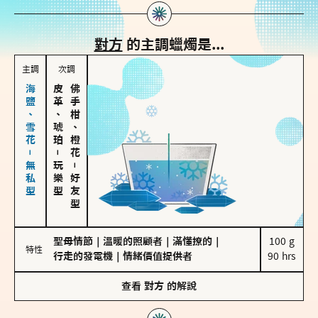
對方
的主調蠟燭是...
主調
次調
海鹽、雪花－無私型
皮革、琥珀
佛手柑、橙花
－
玩樂型
－
好友型
聖母情節
｜
溫暖的照顧者
｜
滿懂撩的
｜
100 g

特性
行走的發電機
｜
情緒價值提供者
90 hrs
查看
對方
的解說