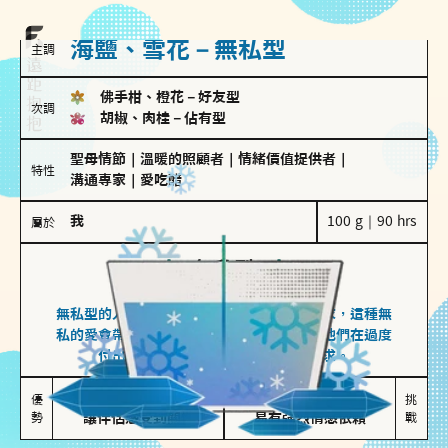
海鹽、雪花－無私型
主調
佛手柑、橙花
－
好友型
次調
胡椒、肉桂
－
佔有型
聖母情節
｜
溫暖的照顧者
｜
情緒價值提供者
｜
特性
溝通專家
｜
愛吃醋
我
100 g｜90 hrs
屬於
無私型
海鹽、雪花
無私型的人傾向用心呵護、滿足另一半的需求，這種無
私的愛會帶來緊密的關係連結，但也可能讓他們在過度
付出中迷失自我，忽略自己真正的需求。
無私奉獻

較難設立界線

優
挑
勢
讓伴侶感受到關懷
易有強烈情感依賴
戰