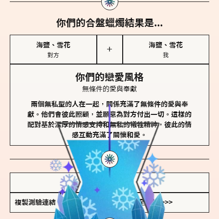
你們的合盤蠟燭結果是...
海鹽、雪花
海鹽、雪花
＋
對方
我
你們的戀愛風格
無條件的愛與奉獻
兩個無私型的人在一起，關係充滿了無條件的愛與奉
獻。他們會彼此照顧，並願意為對方付出一切。這樣的
配對基於深厚的情感支持和無私的犧牲精神，彼此的情
感互動充滿了關懷和愛。
儲存我的結果圖
複製測驗連結
查看香氛類型全解析 >>>