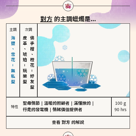
對方
的主調蠟燭是...
主調
次調
海鹽、雪花－無私型
皮革、琥珀
佛手柑、橙花
－
玩樂型
－
好友型
聖母情節
｜
溫暖的照顧者
｜
滿懂撩的
｜
100 g

特性
行走的發電機
｜
情緒價值提供者
90 hrs
查看
對方
的解說