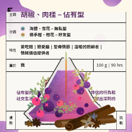
胡椒、肉桂－佔有型
主調
海鹽、雪花
－
無私型
次調
佛手柑、橙花
－
好友型
愛吃醋
｜
戀愛腦
｜
聖母情節
｜
溫暖的照顧者
｜
特性
情緒價值提供者
我
100 g｜90 hrs
屬於
佔有型
胡椒、肉桂
佔有型的人對愛情有強烈的保護欲，對於伴侶的行為和
社交生活十分敏感、容易吃醋。在關係中展現出深刻的
投入和激情，但也可能讓人感到窒息。
能建立緊密關係

嫉妒心較強

優
挑
勢
積極維繫關係熱度
可能出現控制欲
戰