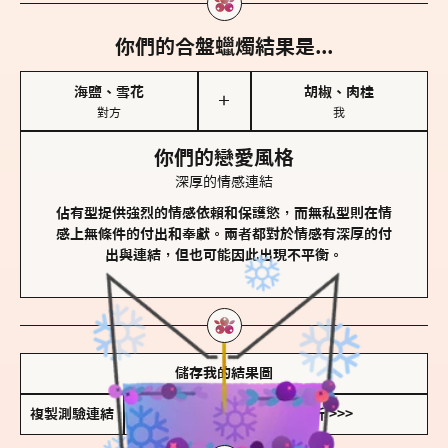
你們的合盤蠟燭結果是...
海鹽、雪花
胡椒、肉桂
＋
對方
我
你們的戀愛風格
深厚的情感連結
佔有型提供強烈的情感依賴和保護慾，而無私型則在情
感上無條件的付出和奉獻。兩者都對於情感有深厚的付
出與連結，但也可能因此出現不平衡。
儲存我的結果圖
複製測驗連結
查看香氛類型全解析 >>>