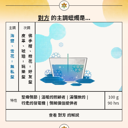
對方
的主調蠟燭是...
主調
次調
海鹽、雪花－無私型
皮革、琥珀
佛手柑、橙花
－
玩樂型
－
好友型
聖母情節
｜
溫暖的照顧者
｜
滿懂撩的
｜
100 g

特性
行走的發電機
｜
情緒價值提供者
90 hrs
查看
對方
的解說