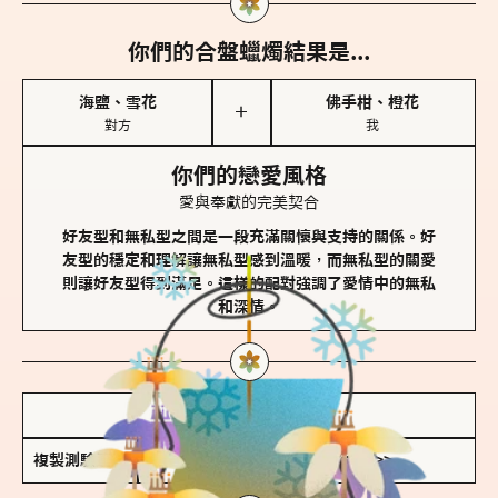
你們的合盤蠟燭結果是...
海鹽、雪花
佛手柑、橙花
＋
對方
我
你們的戀愛風格
愛與奉獻的完美契合
好友型和無私型之間是一段充滿關懷與支持的關係。好
友型的穩定和理解讓無私型感到溫暖，而無私型的關愛
則讓好友型得到滿足。這樣的配對強調了愛情中的無私
和深情。
儲存我的結果圖
複製測驗連結
查看香氛類型全解析 >>>