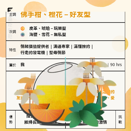
佛手柑、橙花－好友型
主調
皮革、琥珀
－
玩樂型
次調
海鹽、雪花
－
無私型
情緒價值提供者
｜
溝通專家
｜
滿懂撩的
｜
特性
行走的發電機
｜
聖母情節
我
100 g｜90 hrs
屬於
好友型
佛手柑、橙花
好友型的人喜歡分享生活中的點滴，重視與伴侶之間的
友誼和信任，穩定感是重要的關鍵詞。對他們來說，愛
情是心靈深處的共鳴和理解。
擅長聆聽與溝通

不喜歡變化

優
挑
勢
維持長期穩定關係
缺乏關係中的激情
戰