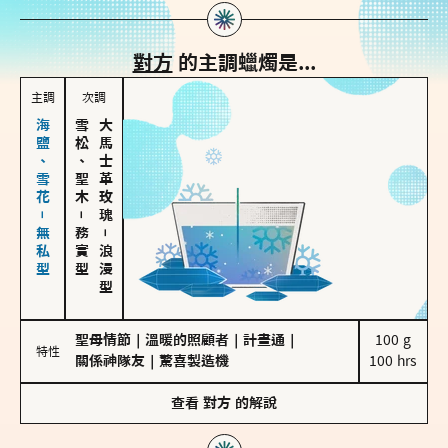
對方
的主調蠟燭是...
主調
次調
海鹽、雪花－無私型
雪松、聖木
大馬士革玫瑰
－
務實型
－
浪漫型
聖母情節
｜
溫暖的照顧者
｜
計畫通
｜
100 g

特性
關係神隊友
｜
驚喜製造機
100 hrs
查看
對方
的解說