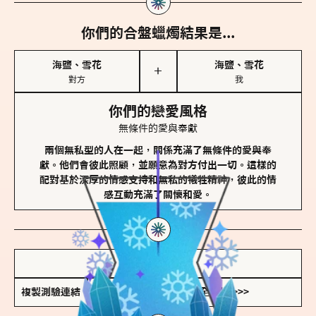
你們的合盤蠟燭結果是...
海鹽、雪花
海鹽、雪花
＋
對方
我
你們的戀愛風格
無條件的愛與奉獻
兩個無私型的人在一起，關係充滿了無條件的愛與奉
獻。他們會彼此照顧，並願意為對方付出一切。這樣的
配對基於深厚的情感支持和無私的犧牲精神，彼此的情
感互動充滿了關懷和愛。
儲存我的結果圖
複製測驗連結
查看香氛類型全解析 >>>