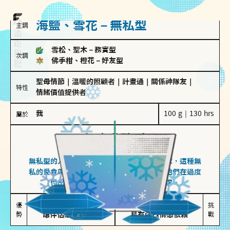
海鹽、雪花－無私型
主調
雪松、聖木
－
務實型
次調
佛手柑、橙花
－
好友型
聖母情節
｜
溫暖的照顧者
｜
計畫通
｜
關係神隊友
｜
特性
情緒價值提供者
我
100 g｜130 hrs
屬於
無私型
海鹽、雪花
無私型的人傾向用心呵護、滿足另一半的需求，這種無
私的愛會帶來緊密的關係連結，但也可能讓他們在過度
付出中迷失自我，忽略自己真正的需求。
無私奉獻

較難設立界線

優
挑
勢
讓伴侶感受到關懷
易有強烈情感依賴
戰