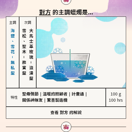
對方
的主調蠟燭是...
主調
次調
海鹽、雪花－無私型
雪松、聖木
大馬士革玫瑰
－
務實型
－
浪漫型
聖母情節
｜
溫暖的照顧者
｜
計畫通
｜
100 g

特性
關係神隊友
｜
驚喜製造機
100 hrs
查看
對方
的解說