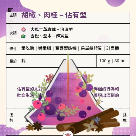
胡椒、肉桂－佔有型
主調
大馬士革玫瑰
－
浪漫型
次調
雪松、聖木
－
務實型
愛吃醋
｜
戀愛腦
｜
驚喜製造機
｜
易暈船體質
｜
計畫通
特性
我
100 g｜80 hrs
屬於
佔有型
胡椒、肉桂
佔有型的人對愛情有強烈的保護欲，對於伴侶的行為和
社交生活十分敏感、容易吃醋。在關係中展現出深刻的
投入和激情，但也可能讓人感到窒息。
能建立緊密關係

嫉妒心較強

優
挑
勢
積極維繫關係熱度
可能出現控制欲
戰