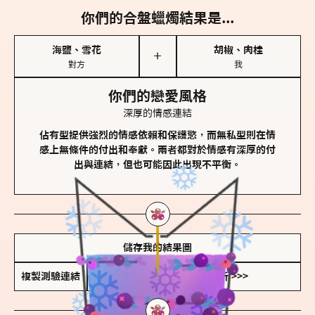
你們的合盤蠟燭結果是...
海鹽、雪花
胡椒、肉桂
＋
對方
我
你們的戀愛風格
深厚的情感連結
佔有型提供強烈的情感依賴和保護慾，而無私型則在情
感上無條件的付出和奉獻。兩者都對於情感有深厚的付
出與連結，但也可能因此出現不平衡。
儲存我的結果圖
複製測驗連結
查看香氛類型全解析 >>>