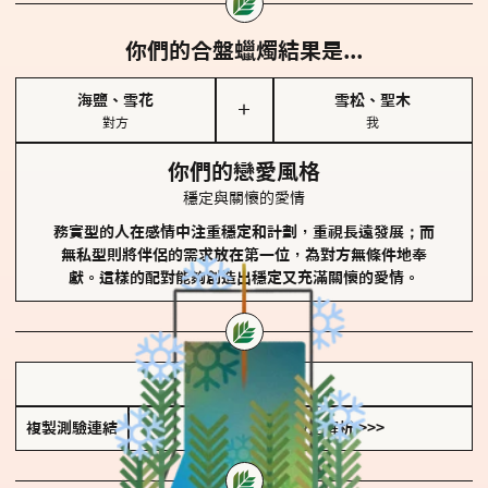
你們的合盤蠟燭結果是...
海鹽、雪花
雪松、聖木
＋
對方
我
你們的戀愛風格
穩定與關懷的愛情
務實型的人在感情中注重穩定和計劃，重視長遠發展；而
無私型則將伴侶的需求放在第一位，為對方無條件地奉
獻。這樣的配對能夠創造出穩定又充滿關懷的愛情。
儲存我的結果圖
複製測驗連結
查看香氛類型全解析 >>>