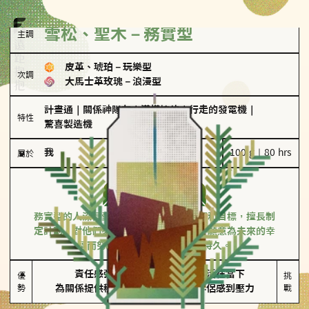
雪松、聖木－務實型
主調
皮革、琥珀
－
玩樂型
次調
大馬士革玫瑰
－
浪漫型
計畫通
｜
關係神隊友
｜
滿懂撩的
｜
行走的發電機
｜
特性
驚喜製造機
我
100 g｜80 hrs
屬於
務實型
雪松、聖木
務實型的人深信愛情立基於共同的價值觀和目標，擅長制
定計劃。對他們來說，感情穩定最重要，願意為未來的幸
福而努力，讓愛情變得踏實而持久。
責任感強

較難活在當下

優
挑
勢
為關係提供穩定度
易讓伴侶感到壓力
戰