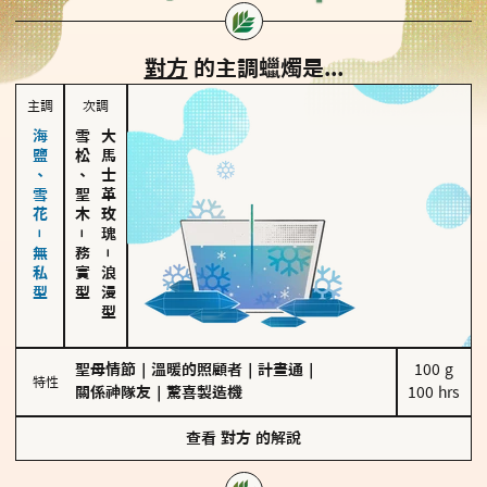
對方
的主調蠟燭是...
主調
次調
海鹽、雪花－無私型
雪松、聖木
大馬士革玫瑰
－
務實型
－
浪漫型
聖母情節
｜
溫暖的照顧者
｜
計畫通
｜
100 g

特性
關係神隊友
｜
驚喜製造機
100 hrs
查看
對方
的解說