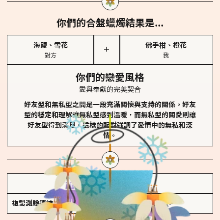
你們的合盤蠟燭結果是...
海鹽、雪花
佛手柑、橙花
＋
對方
我
你們的戀愛風格
愛與奉獻的完美契合
好友型和無私型之間是一段充滿關懷與支持的關係。好友
型的穩定和理解讓無私型感到溫暖，而無私型的關愛則讓
好友型得到滿足。這樣的配對強調了愛情中的無私和深
情。
儲存我的結果圖
複製測驗連結
查看香氛類型全解析 >>>