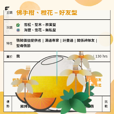
佛手柑、橙花－好友型
主調
雪松、聖木
－
務實型
次調
海鹽、雪花
－
無私型
情緒價值提供者
｜
溝通專家
｜
計畫通
｜
關係神隊友
｜
特性
聖母情節
我
100 g｜130 hrs
屬於
好友型
佛手柑、橙花
好友型的人喜歡分享生活中的點滴，重視與伴侶之間的友
誼和信任，穩定感是重要的關鍵詞。對他們來說，愛情是
心靈深處的共鳴和理解。
擅長聆聽與溝通

不喜歡變化

優
挑
勢
維持長期穩定關係
缺乏關係中的激情
戰