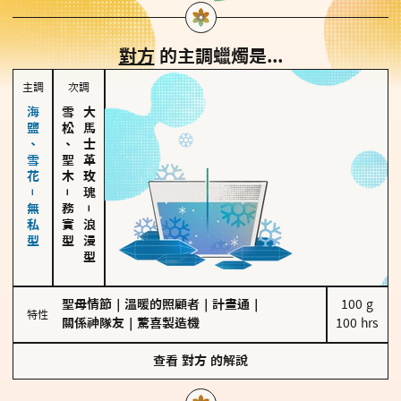
對方
的主調蠟燭是...
主調
次調
海鹽、雪花－無私型
雪松、聖木
大馬士革玫瑰
－
務實型
－
浪漫型
聖母情節
｜
溫暖的照顧者
｜
計畫通
｜
100 g

特性
關係神隊友
｜
驚喜製造機
100 hrs
查看
對方
的解說