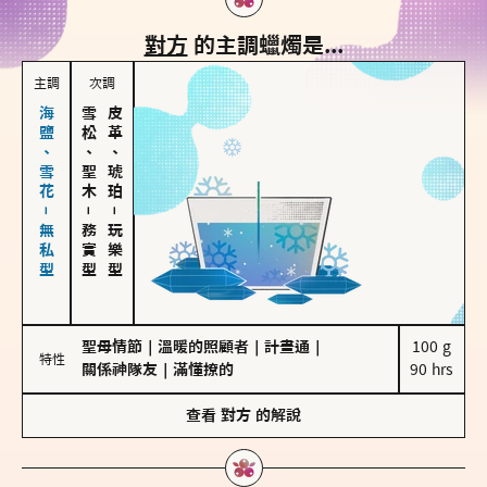
對方
的主調蠟燭是...
主調
次調
海鹽、雪花－無私型
雪松、聖木
皮革、琥珀
－
－
務實型
玩樂型
聖母情節
｜
溫暖的照顧者
｜
計畫通
｜
100 g

特性
關係神隊友
｜
滿懂撩的
90 hrs
查看
對方
的解說