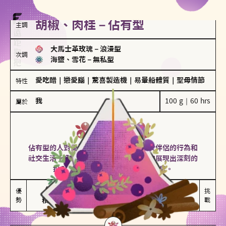
胡椒、肉桂－佔有型
主調
大馬士革玫瑰
－
浪漫型
次調
海鹽、雪花
－
無私型
愛吃醋
｜
戀愛腦
｜
驚喜製造機
｜
易暈船體質
｜
聖母情節
特性
我
100 g｜60 hrs
屬於
佔有型
胡椒、肉桂
佔有型的人對愛情有強烈的保護欲，對於伴侶的行為和
社交生活十分敏感、容易吃醋。在關係中展現出深刻的
投入和激情，但也可能讓人感到窒息。
能建立緊密關係

嫉妒心較強

優
挑
勢
積極維繫關係熱度
可能出現控制欲
戰