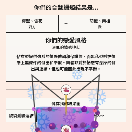
你們的合盤蠟燭結果是...
海鹽、雪花
胡椒、肉桂
＋
對方
我
你們的戀愛風格
深厚的情感連結
佔有型提供強烈的情感依賴和保護慾，而無私型則在情
感上無條件的付出和奉獻。兩者都對於情感有深厚的付
出與連結，但也可能因此出現不平衡。
儲存我的結果圖
複製測驗連結
查看香氛類型全解析 >>>