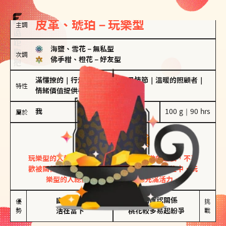
皮革、琥珀－玩樂型
主調
海鹽、雪花
－
無私型
次調
佛手柑、橙花
－
好友型
滿懂撩的
｜
行走的發電機
｜
聖母情節
｜
溫暖的照顧者
｜
特性
情緒價值提供者
我
100 g｜90 hrs
屬於
玩樂型
皮革、琥珀
玩樂型的人熱情洋溢，視戀愛為一場刺激的遊戲，不喜
歡被關係中的限制綑綁。無論是約會中還是交往中，玩
樂型的人總能帶來樂趣，讓關係充滿活力。
幽默風趣

害怕確認關係

優
挑
勢
活在當下
桃花較多易起紛爭
戰