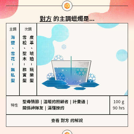
對方
的主調蠟燭是...
主調
次調
海鹽、雪花－無私型
雪松、聖木
皮革、琥珀
－
－
務實型
玩樂型
聖母情節
｜
溫暖的照顧者
｜
計畫通
｜
100 g

特性
關係神隊友
｜
滿懂撩的
90 hrs
查看
對方
的解說