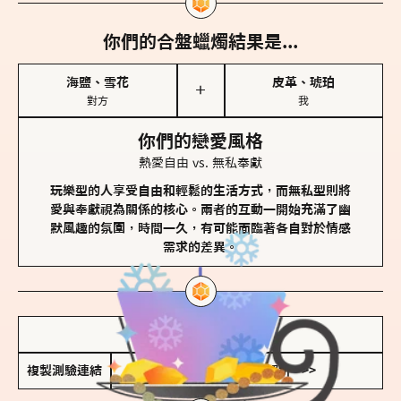
你們的合盤蠟燭結果是...
海鹽、雪花
皮革、琥珀
＋
對方
我
你們的戀愛風格
熱愛自由 vs. 無私奉獻
玩樂型的人享受自由和輕鬆的生活方式，而無私型則將
愛與奉獻視為關係的核心。兩者的互動一開始充滿了幽
默風趣的氛圍，時間一久，有可能面臨著各自對於情感
需求的差異。
儲存我的結果圖
複製測驗連結
查看香氛類型全解析 >>>