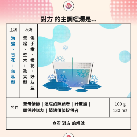
對方
的主調蠟燭是...
主調
次調
海鹽、雪花－無私型
雪松、聖木
佛手柑、橙花
－
務實型
－
好友型
聖母情節
｜
溫暖的照顧者
｜
計畫通
｜
100 g

特性
關係神隊友
｜
情緒價值提供者
130 hrs
查看
對方
的解說