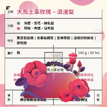
大馬士革玫瑰－浪漫型
主調
海鹽、雪花
－
無私型
次調
胡椒、肉桂
－
佔有型
驚喜製造機
｜
易暈船體質
｜
聖母情節
｜
溫暖的照顧者
｜
特性
愛吃醋
我
100 g｜60 hrs
屬於
浪漫型
大馬士革玫瑰
浪漫型的人以激情與性吸引力為基礎，深信關係中的化
學效應，認為每次相遇都是命中註定。傾向在愛情中尋
找火花，經常表達對另一半的愛意和讚美。
保持戀愛新鮮感

情緒起伏較大

優
挑
勢
用心策劃浪漫驚喜
感情中較需要關注
戰