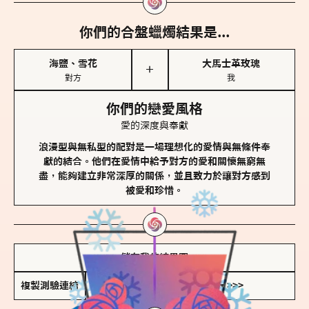
你們的合盤蠟燭結果是...
海鹽、雪花
大馬士革玫瑰
＋
對方
我
你們的戀愛風格
愛的深度與奉獻
浪漫型與無私型的配對是一場理想化的愛情與無條件奉
獻的結合。他們在愛情中給予對方的愛和關懷無窮無
盡，能夠建立非常深厚的關係，並且致力於讓對方感到
被愛和珍惜。
儲存我的結果圖
複製測驗連結
查看香氛類型全解析 >>>