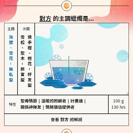
對方
的主調蠟燭是...
主調
次調
海鹽、雪花－無私型
雪松、聖木
佛手柑、橙花
－
務實型
－
好友型
聖母情節
｜
溫暖的照顧者
｜
計畫通
｜
100 g

特性
關係神隊友
｜
情緒價值提供者
130 hrs
查看
對方
的解說