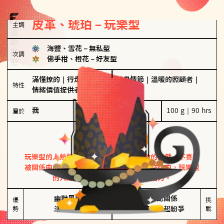
皮革、琥珀－玩樂型
主調
海鹽、雪花
－
無私型
次調
佛手柑、橙花
－
好友型
滿懂撩的
｜
行走的發電機
｜
聖母情節
｜
溫暖的照顧者
｜
特性
情緒價值提供者
我
100 g｜90 hrs
屬於
玩樂型
皮革、琥珀
玩樂型的人熱情洋溢，視戀愛為一場刺激的遊戲，不喜歡
被關係中的限制綑綁。無論是約會中還是交往中，玩樂型
的人總能帶來樂趣，讓關係充滿活力。
幽默風趣

害怕確認關係

優
挑
勢
活在當下
桃花較多易起紛爭
戰