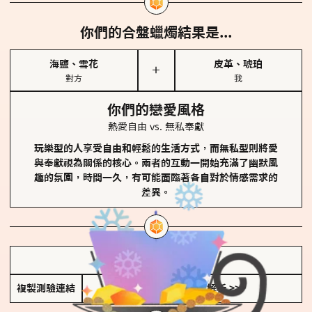
你們的合盤蠟燭結果是...
海鹽、雪花
皮革、琥珀
＋
對方
我
你們的戀愛風格
熱愛自由 vs. 無私奉獻
玩樂型的人享受自由和輕鬆的生活方式，而無私型則將愛
與奉獻視為關係的核心。兩者的互動一開始充滿了幽默風
趣的氛圍，時間一久，有可能面臨著各自對於情感需求的
差異。
儲存我的結果圖
複製測驗連結
查看香氛類型全解析 >>>