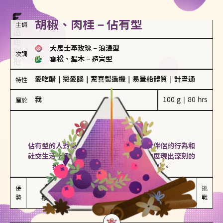
胡椒、肉桂－佔有型
主調
大馬士革玫瑰
－
浪漫型
次調
雪松、聖木
－
務實型
愛吃醋
｜
戀愛腦
｜
驚喜製造機
｜
易暈船體質
｜
計畫通
特性
我
100 g｜80 hrs
屬於
佔有型
胡椒、肉桂
佔有型的人對愛情有強烈的保護欲，對於伴侶的行為和
社交生活十分敏感、容易吃醋。在關係中展現出深刻的
投入和激情，但也可能讓人感到窒息。
能建立緊密關係

嫉妒心較強

優
挑
勢
積極維繫關係熱度
可能出現控制欲
戰