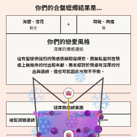
你們的合盤蠟燭結果是...
海鹽、雪花
胡椒、肉桂
＋
對方
我
你們的戀愛風格
深厚的情感連結
佔有型提供強烈的情感依賴和保護慾，而無私型則在情
感上無條件的付出和奉獻。兩者都對於情感有深厚的付
出與連結，但也可能因此出現不平衡。
儲存我的結果圖
複製測驗連結
查看香氛類型全解析 >>>