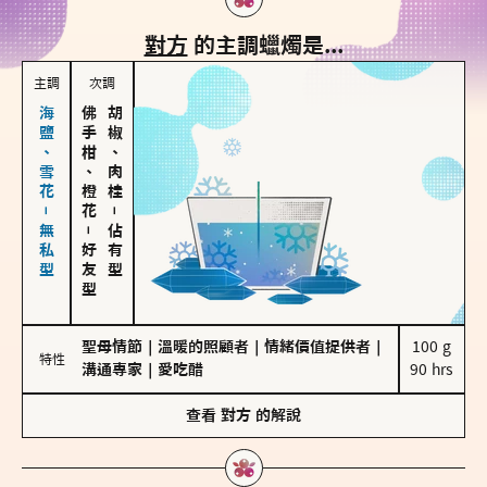
對方
的主調蠟燭是...
主調
次調
海鹽、雪花－無私型
佛手柑、橙花
胡椒、肉桂
－
－
佔有型
好友型
聖母情節
｜
溫暖的照顧者
｜
情緒價值提供者
｜
100 g

特性
溝通專家
｜
愛吃醋
90 hrs
查看
對方
的解說