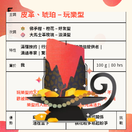
皮革、琥珀－玩樂型
主調
佛手柑、橙花
－
好友型
次調
大馬士革玫瑰
－
浪漫型
滿懂撩的
｜
行走的發電機
｜
情緒價值提供者
｜
特性
溝通專家
｜
驚喜製造機
我
100 g｜80 hrs
屬於
玩樂型
皮革、琥珀
玩樂型的人熱情洋溢，視戀愛為一場刺激的遊戲，不喜
歡被關係中的限制綑綁。無論是約會中還是交往中，玩
樂型的人總能帶來樂趣，讓關係充滿活力。
幽默風趣

害怕確認關係

優
挑
勢
活在當下
桃花較多易起紛爭
戰