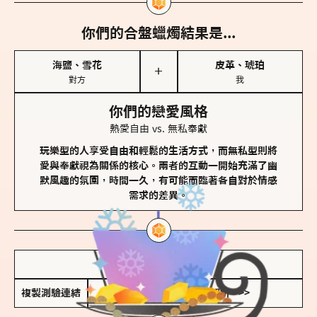
你們的合盤蠟燭結果是...
海鹽、雪花
皮革、琥珀
＋
對方
我
你們的戀愛風格
熱愛自由 vs. 無私奉獻
玩樂型的人享受自由和輕鬆的生活方式，而無私型則將
愛與奉獻視為關係的核心。兩者的互動一開始充滿了幽
默風趣的氛圍，時間一久，有可能面臨著各自對於情感
需求的差異。
儲存我的結果圖
複製測驗連結
查看香氛類型全解析 >>>