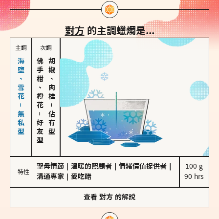
對方
的主調蠟燭是...
主調
次調
海鹽、雪花－無私型
佛手柑、橙花
胡椒、肉桂
－
－
佔有型
好友型
聖母情節
｜
溫暖的照顧者
｜
情緒價值提供者
｜
100 g

特性
溝通專家
｜
愛吃醋
90 hrs
查看
對方
的解說