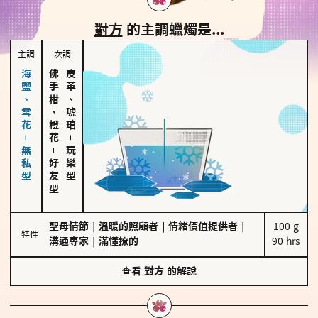
對方
的主調蠟燭是...
主調
次調
海鹽、雪花－無私型
佛手柑、橙花
皮革、琥珀
－
－
玩樂型
好友型
聖母情節
｜
溫暖的照顧者
｜
情緒價值提供者
｜
100 g

特性
溝通專家
｜
滿懂撩的
90 hrs
查看
對方
的解說