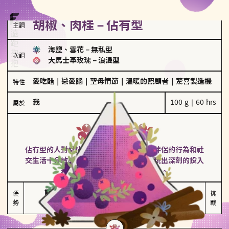
胡椒、肉桂－佔有型
主調
海鹽、雪花
－
無私型
次調
大馬士革玫瑰
－
浪漫型
愛吃醋
｜
戀愛腦
｜
聖母情節
｜
溫暖的照顧者
｜
驚喜製造機
特性
我
100 g｜60 hrs
屬於
佔有型
胡椒、肉桂
佔有型的人對愛情有強烈的保護欲，對於伴侶的行為和社
交生活十分敏感、容易吃醋。在關係中展現出深刻的投入
和激情，但也可能讓人感到窒息。
能建立緊密關係

嫉妒心較強

優
挑
勢
積極維繫關係熱度
可能出現控制欲
戰