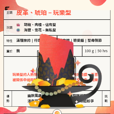
皮革、琥珀－玩樂型
主調
胡椒、肉桂
－
佔有型
次調
海鹽、雪花
－
無私型
滿懂撩的
｜
行走的發電機
｜
愛吃醋
｜
戀愛腦
｜
聖母情節
特性
我
100 g｜50 hrs
屬於
玩樂型
皮革、琥珀
玩樂型的人熱情洋溢，視戀愛為一場刺激的遊戲，不喜歡
被關係中的限制綑綁。無論是約會中還是交往中，玩樂型
的人總能帶來樂趣，讓關係充滿活力。
幽默風趣

害怕確認關係

優
挑
勢
活在當下
桃花較多易起紛爭
戰