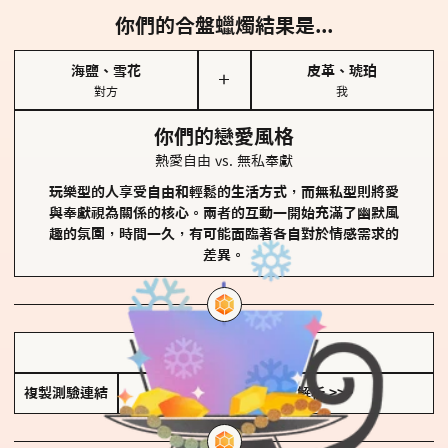
你們的合盤蠟燭結果是...
海鹽、雪花
皮革、琥珀
＋
對方
我
你們的戀愛風格
熱愛自由 vs. 無私奉獻
玩樂型的人享受自由和輕鬆的生活方式，而無私型則將愛
與奉獻視為關係的核心。兩者的互動一開始充滿了幽默風
趣的氛圍，時間一久，有可能面臨著各自對於情感需求的
差異。
儲存我的結果圖
複製測驗連結
查看香氛類型全解析 >>>