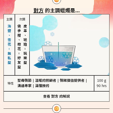
對方
的主調蠟燭是...
主調
次調
海鹽、雪花－無私型
佛手柑、橙花
皮革、琥珀
－
－
玩樂型
好友型
聖母情節
｜
溫暖的照顧者
｜
情緒價值提供者
｜
100 g

特性
溝通專家
｜
滿懂撩的
90 hrs
查看
對方
的解說