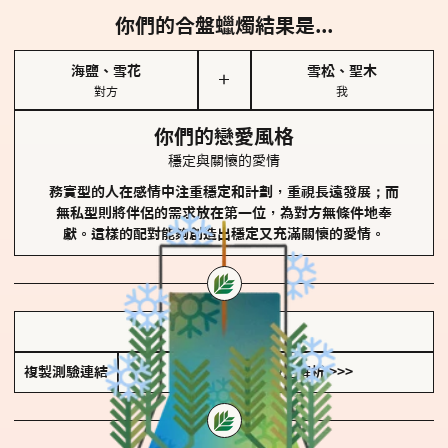
你們的合盤蠟燭結果是...
海鹽、雪花
雪松、聖木
＋
對方
我
你們的戀愛風格
穩定與關懷的愛情
務實型的人在感情中注重穩定和計劃，重視長遠發展；而
無私型則將伴侶的需求放在第一位，為對方無條件地奉
獻。這樣的配對能夠創造出穩定又充滿關懷的愛情。
儲存我的結果圖
複製測驗連結
查看香氛類型全解析 >>>