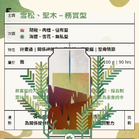
雪松、聖木－務實型
主調
胡椒、肉桂
－
佔有型
次調
海鹽、雪花
－
無私型
計畫通
｜
關係神隊友
｜
愛吃醋
｜
戀愛腦
｜
聖母情節
特性
我
100 g｜90 hrs
屬於
務實型
雪松、聖木
務實型的人深信愛情立基於共同的價值觀和目標，擅長制
定計劃。對他們來說，感情穩定最重要，願意為未來的幸
福而努力，讓愛情變得踏實而持久。
責任感強

較難活在當下

優
挑
勢
為關係提供穩定度
易讓伴侶感到壓力
戰