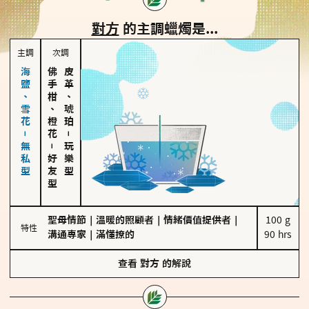
對方
的主調蠟燭是...
主調
次調
海鹽、雪花－無私型
佛手柑、橙花
皮革、琥珀
－
－
玩樂型
好友型
聖母情節
｜
溫暖的照顧者
｜
情緒價值提供者
｜
100 g

特性
溝通專家
｜
滿懂撩的
90 hrs
查看
對方
的解說