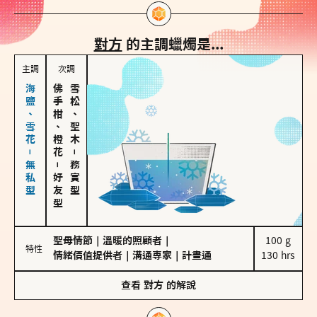
對方
的主調蠟燭是...
主調
次調
海鹽、雪花－無私型
佛手柑、橙花
雪松、聖木
－
－
務實型
好友型
聖母情節
｜
溫暖的照顧者
｜
100 g

特性
情緒價值提供者
｜
溝通專家
｜
計畫通
130 hrs
查看
對方
的解說