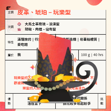
皮革、琥珀－玩樂型
主調
大馬士革玫瑰
－
浪漫型
次調
胡椒、肉桂
－
佔有型
滿懂撩的
｜
行走的發電機
｜
驚喜製造機
｜
易暈船體質
｜
特性
愛吃醋
我
100 g｜40 hrs
屬於
玩樂型
皮革、琥珀
玩樂型的人熱情洋溢，視戀愛為一場刺激的遊戲，不喜
歡被關係中的限制綑綁。無論是約會中還是交往中，玩
樂型的人總能帶來樂趣，讓關係充滿活力。
幽默風趣

害怕確認關係

優
挑
勢
活在當下
桃花較多易起紛爭
戰