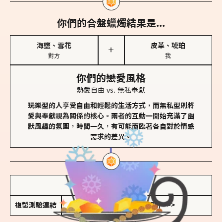
你們的合盤蠟燭結果是...
海鹽、雪花
皮革、琥珀
＋
對方
我
你們的戀愛風格
熱愛自由 vs. 無私奉獻
玩樂型的人享受自由和輕鬆的生活方式，而無私型則將
愛與奉獻視為關係的核心。兩者的互動一開始充滿了幽
默風趣的氛圍，時間一久，有可能面臨著各自對於情感
需求的差異。
儲存我的結果圖
複製測驗連結
查看香氛類型全解析 >>>