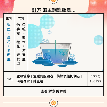
對方
的主調蠟燭是...
主調
次調
海鹽、雪花－無私型
佛手柑、橙花
雪松、聖木
－
－
務實型
好友型
聖母情節
｜
溫暖的照顧者
｜
情緒價值提供者
｜
100 g

特性
溝通專家
｜
計畫通
130 hrs
查看
對方
的解說