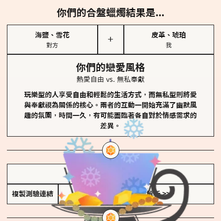
你們的合盤蠟燭結果是...
海鹽、雪花
皮革、琥珀
＋
對方
我
你們的戀愛風格
熱愛自由 vs. 無私奉獻
玩樂型的人享受自由和輕鬆的生活方式，而無私型則將愛
與奉獻視為關係的核心。兩者的互動一開始充滿了幽默風
趣的氛圍，時間一久，有可能面臨著各自對於情感需求的
差異。
儲存我的結果圖
複製測驗連結
查看香氛類型全解析 >>>