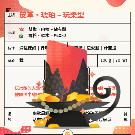
皮革、琥珀－玩樂型
主調
胡椒、肉桂
－
佔有型
次調
雪松、聖木
－
務實型
滿懂撩的
｜
行走的發電機
｜
愛吃醋
｜
戀愛腦
｜
計畫通
特性
我
100 g｜70 hrs
屬於
玩樂型
皮革、琥珀
玩樂型的人熱情洋溢，視戀愛為一場刺激的遊戲，不喜歡
被關係中的限制綑綁。無論是約會中還是交往中，玩樂型
的人總能帶來樂趣，讓關係充滿活力。
幽默風趣

害怕確認關係

優
挑
勢
活在當下
桃花較多易起紛爭
戰