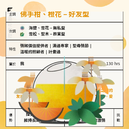
佛手柑、橙花－好友型
主調
海鹽、雪花
－
無私型
次調
雪松、聖木
－
務實型
情緒價值提供者
｜
溝通專家
｜
聖母情節
｜
特性
溫暖的照顧者
｜
計畫通
我
100 g｜130 hrs
屬於
好友型
佛手柑、橙花
好友型的人喜歡分享生活中的點滴，重視與伴侶之間的
友誼和信任，穩定感是重要的關鍵詞。對他們來說，愛
情是心靈深處的共鳴和理解。
擅長聆聽與溝通

不喜歡變化

優
挑
勢
維持長期穩定關係
缺乏關係中的激情
戰