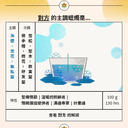
對方
的主調蠟燭是...
主調
次調
海鹽、雪花－無私型
佛手柑、橙花
雪松、聖木
－
－
務實型
好友型
聖母情節
｜
溫暖的照顧者
｜
100 g

特性
情緒價值提供者
｜
溝通專家
｜
計畫通
130 hrs
查看
對方
的解說