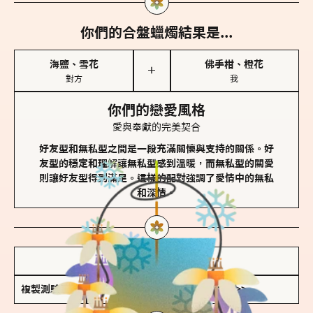
你們的合盤蠟燭結果是...
海鹽、雪花
佛手柑、橙花
＋
對方
我
你們的戀愛風格
愛與奉獻的完美契合
好友型和無私型之間是一段充滿關懷與支持的關係。好
友型的穩定和理解讓無私型感到溫暖，而無私型的關愛
則讓好友型得到滿足。這樣的配對強調了愛情中的無私
和深情。
儲存我的結果圖
複製測驗連結
查看香氛類型全解析 >>>