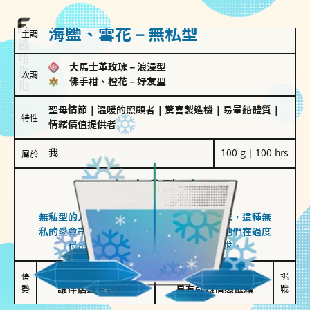
海鹽、雪花－無私型
主調
大馬士革玫瑰
－
浪漫型
次調
佛手柑、橙花
－
好友型
聖母情節
｜
溫暖的照顧者
｜
驚喜製造機
｜
易暈船體質
｜
特性
情緒價值提供者
我
100 g｜100 hrs
屬於
無私型
海鹽、雪花
無私型的人傾向用心呵護、滿足另一半的需求，這種無
私的愛會帶來緊密的關係連結，但也可能讓他們在過度
付出中迷失自我，忽略自己真正的需求。
無私奉獻

較難設立界線

優
挑
勢
讓伴侶感受到關懷
易有強烈情感依賴
戰