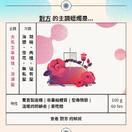
對方
的主調蠟燭是...
主調
次調
大馬士革玫瑰－浪漫型
海鹽、雪花
胡椒、肉桂
－
－
無私型
佔有型
驚喜製造機
｜
易暈船體質
｜
聖母情節
｜
100 g

特性
溫暖的照顧者
｜
愛吃醋
60 hrs
查看
對方
的解說