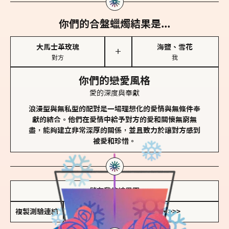
你們的合盤蠟燭結果是...
大馬士革玫瑰
海鹽、雪花
＋
對方
我
你們的戀愛風格
愛的深度與奉獻
浪漫型與無私型的配對是一場理想化的愛情與無條件奉
獻的結合。他們在愛情中給予對方的愛和關懷無窮無
盡，能夠建立非常深厚的關係，並且致力於讓對方感到
被愛和珍惜。
儲存我的結果圖
複製測驗連結
查看香氛類型全解析 >>>