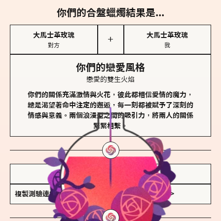
你們的合盤蠟燭結果是...
大馬士革玫瑰
大馬士革玫瑰
＋
對方
我
你們的戀愛風格
戀愛的雙生火焰
你們的關係充滿激情與火花，彼此都相信愛情的魔力，
總是渴望著命中注定的邂逅，每一刻都被賦予了深刻的
情感與意義。兩個浪漫型之間的吸引力，將兩人的關係
緊緊相繫。
儲存我的結果圖
複製測驗連結
查看香氛類型全解析 >>>