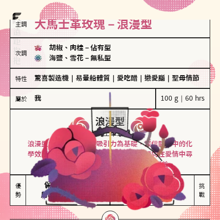
大馬士革玫瑰－浪漫型
主調
胡椒、肉桂
－
佔有型
次調
海鹽、雪花
－
無私型
驚喜製造機
｜
易暈船體質
｜
愛吃醋
｜
戀愛腦
｜
聖母情節
特性
我
100 g｜60 hrs
屬於
浪漫型
大馬士革玫瑰
浪漫型的人以激情與性吸引力為基礎，深信關係中的化
學效應，認為每次相遇都是命中註定。傾向在愛情中尋
找火花，經常表達對另一半的愛意和讚美。
保持戀愛新鮮感

情緒起伏較大

優
挑
勢
用心策劃浪漫驚喜
感情中較需要關注
戰