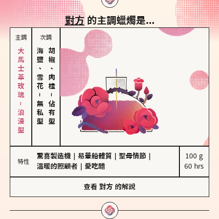
對方
的主調蠟燭是...
主調
次調
大馬士革玫瑰－浪漫型
海鹽、雪花
胡椒、肉桂
－
－
無私型
佔有型
驚喜製造機
｜
易暈船體質
｜
聖母情節
｜
100 g

特性
溫暖的照顧者
｜
愛吃醋
60 hrs
查看
對方
的解說