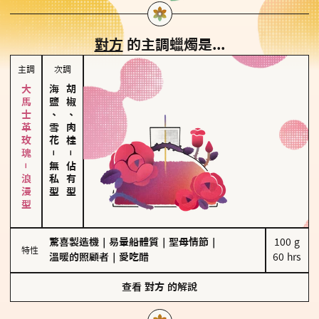
對方
的主調蠟燭是...
主調
次調
大馬士革玫瑰－浪漫型
海鹽、雪花
胡椒、肉桂
－
－
無私型
佔有型
驚喜製造機
｜
易暈船體質
｜
聖母情節
｜
100 g

特性
溫暖的照顧者
｜
愛吃醋
60 hrs
查看
對方
的解說