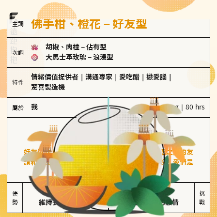
佛手柑、橙花－好友型
主調
胡椒、肉桂
－
佔有型
次調
大馬士革玫瑰
－
浪漫型
情緒價值提供者
｜
溝通專家
｜
愛吃醋
｜
戀愛腦
｜
特性
驚喜製造機
我
100 g｜80 hrs
屬於
好友型
佛手柑、橙花
好友型的人喜歡分享生活中的點滴，重視與伴侶之間的友
誼和信任，穩定感是重要的關鍵詞。對他們來說，愛情是
心靈深處的共鳴和理解。
擅長聆聽與溝通

不喜歡變化

優
挑
勢
維持長期穩定關係
缺乏關係中的激情
戰