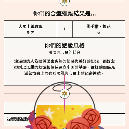
你們的合盤蠟燭結果是...
大馬士革玫瑰
佛手柑、橙花
＋
對方
我
你們的戀愛風格
激情與心靈的結合
浪漫型的人為關係帶來炙熱的情感與美好的幻想，而好友
型則以深厚的友誼和信任建立牢固的基礎。這樣的關係充
滿著情感上的強烈吸引與心靈上的親密連結。
儲存我的結果圖
複製測驗連結
查看香氛類型全解析 >>>