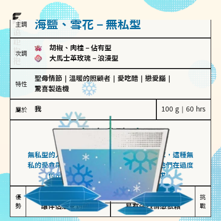
海鹽、雪花－無私型
主調
胡椒、肉桂
－
佔有型
次調
大馬士革玫瑰
－
浪漫型
聖母情節
｜
溫暖的照顧者
｜
愛吃醋
｜
戀愛腦
｜
特性
驚喜製造機
我
100 g｜60 hrs
屬於
無私型
海鹽、雪花
無私型的人傾向用心呵護、滿足另一半的需求，這種無
私的愛會帶來緊密的關係連結，但也可能讓他們在過度
付出中迷失自我，忽略自己真正的需求。
無私奉獻

較難設立界線

優
挑
勢
讓伴侶感受到關懷
易有強烈情感依賴
戰