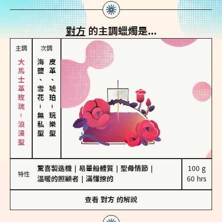
對方
的主調蠟燭是...
主調
次調
大馬士革玫瑰－浪漫型
海鹽、雪花
皮革、琥珀
－
－
無私型
玩樂型
驚喜製造機
｜
易暈船體質
｜
聖母情節
｜
100 g

特性
溫暖的照顧者
｜
滿懂撩的
60 hrs
查看
對方
的解說