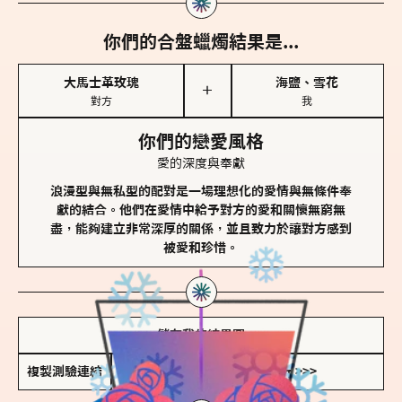
你們的合盤蠟燭結果是...
大馬士革玫瑰
海鹽、雪花
＋
對方
我
你們的戀愛風格
愛的深度與奉獻
浪漫型與無私型的配對是一場理想化的愛情與無條件奉
獻的結合。他們在愛情中給予對方的愛和關懷無窮無
盡，能夠建立非常深厚的關係，並且致力於讓對方感到
被愛和珍惜。
儲存我的結果圖
複製測驗連結
查看香氛類型全解析 >>>