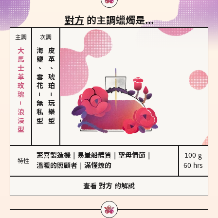
對方
的主調蠟燭是...
主調
次調
大馬士革玫瑰－浪漫型
海鹽、雪花
皮革、琥珀
－
－
無私型
玩樂型
驚喜製造機
｜
易暈船體質
｜
聖母情節
｜
100 g

特性
溫暖的照顧者
｜
滿懂撩的
60 hrs
查看
對方
的解說