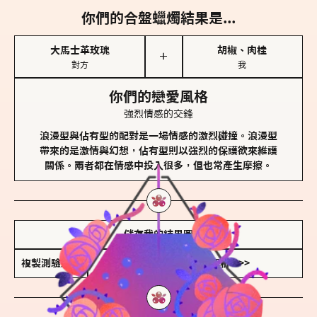
你們的合盤蠟燭結果是...
大馬士革玫瑰
胡椒、肉桂
＋
對方
我
你們的戀愛風格
強烈情感的交鋒
浪漫型與佔有型的配對是一場情感的激烈碰撞。浪漫型
帶來的是激情與幻想，佔有型則以強烈的保護欲來維護
關係。兩者都在情感中投入很多，但也常產生摩擦。
儲存我的結果圖
複製測驗連結
查看香氛類型全解析 >>>