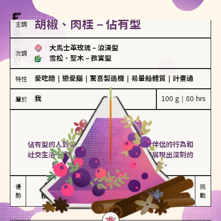
胡椒、肉桂－佔有型
主調
大馬士革玫瑰
－
浪漫型
次調
雪松、聖木
－
務實型
愛吃醋
｜
戀愛腦
｜
驚喜製造機
｜
易暈船體質
｜
計畫通
特性
我
100 g｜80 hrs
屬於
佔有型
胡椒、肉桂
佔有型的人對愛情有強烈的保護欲，對於伴侶的行為和
社交生活十分敏感、容易吃醋。在關係中展現出深刻的
投入和激情，但也可能讓人感到窒息。
能建立緊密關係

嫉妒心較強

優
挑
勢
積極維繫關係熱度
可能出現控制欲
戰