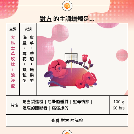
對方
的主調蠟燭是...
主調
次調
大馬士革玫瑰－浪漫型
海鹽、雪花
皮革、琥珀
－
－
無私型
玩樂型
驚喜製造機
｜
易暈船體質
｜
聖母情節
｜
100 g

特性
溫暖的照顧者
｜
滿懂撩的
60 hrs
查看
對方
的解說