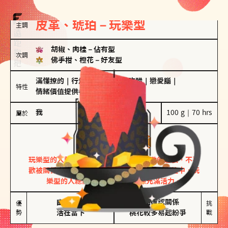
皮革、琥珀－玩樂型
主調
胡椒、肉桂
－
佔有型
次調
佛手柑、橙花
－
好友型
滿懂撩的
｜
行走的發電機
｜
愛吃醋
｜
戀愛腦
｜
特性
情緒價值提供者
我
100 g｜70 hrs
屬於
玩樂型
皮革、琥珀
玩樂型的人熱情洋溢，視戀愛為一場刺激的遊戲，不喜
歡被關係中的限制綑綁。無論是約會中還是交往中，玩
樂型的人總能帶來樂趣，讓關係充滿活力。
幽默風趣

害怕確認關係

優
挑
勢
活在當下
桃花較多易起紛爭
戰