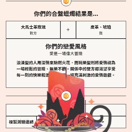
你們的合盤蠟燭結果是...
大馬士革玫瑰
皮革、琥珀
＋
對方
我
你們的戀愛風格
愛是一場偉大冒險
浪漫型的人用深情來點燃火花，而玩樂型則將愛情視為
一場輕鬆的冒險、無樂不歡。關係中的雙方都渴望享受
每一刻的快樂和激動，像是一場充滿刺激的愛情遊戲。
儲存我的結果圖
複製測驗連結
查看香氛類型全解析 >>>