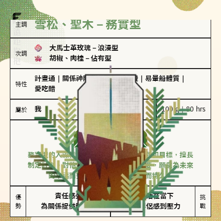
雪松、聖木－務實型
主調
大馬士革玫瑰
－
浪漫型
次調
胡椒、肉桂
－
佔有型
計畫通
｜
關係神隊友
｜
驚喜製造機
｜
易暈船體質
｜
特性
愛吃醋
我
100 g｜80 hrs
屬於
務實型
雪松、聖木
務實型的人深信愛情立基於共同的價值觀和目標，擅長
制定計劃。對他們來說，感情穩定最重要，願意為未來
的幸福而努力，讓愛情變得踏實而持久。
責任感強

較難活在當下

優
挑
勢
為關係提供穩定度
易讓伴侶感到壓力
戰