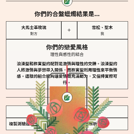
你們的合盤蠟燭結果是...
大馬士革玫瑰
雪松、聖木
＋
對方
我
你們的戀愛風格
理性與感性的結合
浪漫型和務實型的配對是激情與理性的交錯。浪漫型的
人將激情與夢想帶入關係，而務實型則用理性來平衡情
感。這樣的組合能夠讓愛情既充滿動力，又保持實際可
行。
儲存我的結果圖
複製測驗連結
查看香氛類型全解析 >>>