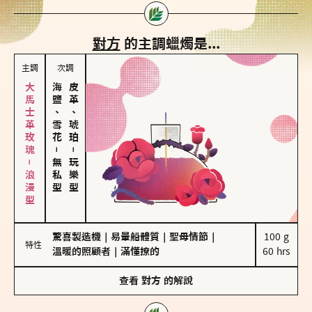
對方
的主調蠟燭是...
主調
次調
大馬士革玫瑰－浪漫型
海鹽、雪花
皮革、琥珀
－
－
無私型
玩樂型
驚喜製造機
｜
易暈船體質
｜
聖母情節
｜
100 g

特性
溫暖的照顧者
｜
滿懂撩的
60 hrs
查看
對方
的解說