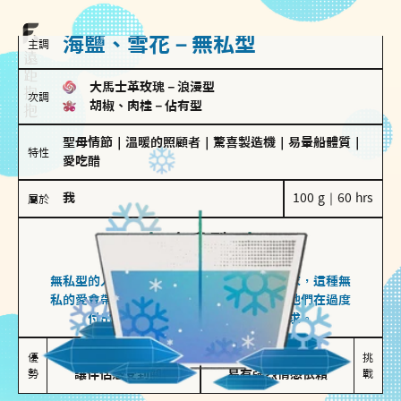
海鹽、雪花－無私型
主調
大馬士革玫瑰
－
浪漫型
次調
胡椒、肉桂
－
佔有型
聖母情節
｜
溫暖的照顧者
｜
驚喜製造機
｜
易暈船體質
｜
特性
愛吃醋
我
100 g｜60 hrs
屬於
無私型
海鹽、雪花
無私型的人傾向用心呵護、滿足另一半的需求，這種無
私的愛會帶來緊密的關係連結，但也可能讓他們在過度
付出中迷失自我，忽略自己真正的需求。
無私奉獻

較難設立界線

優
挑
勢
讓伴侶感受到關懷
易有強烈情感依賴
戰