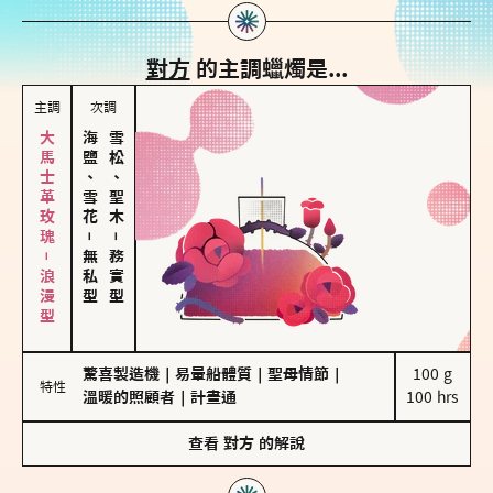
對方
的主調蠟燭是...
主調
次調
大馬士革玫瑰－浪漫型
海鹽、雪花
雪松、聖木
－
－
無私型
務實型
驚喜製造機
｜
易暈船體質
｜
聖母情節
｜
100 g

特性
溫暖的照顧者
｜
計畫通
100 hrs
查看
對方
的解說