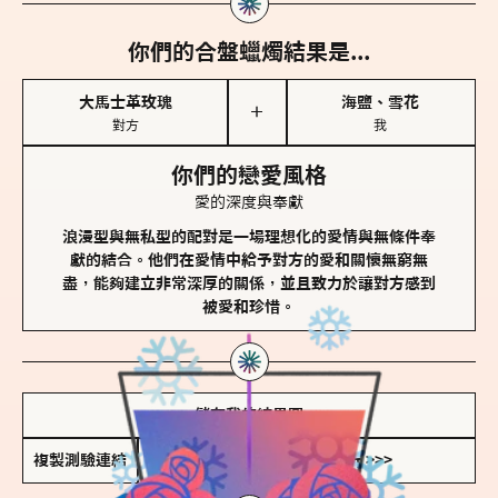
你們的合盤蠟燭結果是...
大馬士革玫瑰
海鹽、雪花
＋
對方
我
你們的戀愛風格
愛的深度與奉獻
浪漫型與無私型的配對是一場理想化的愛情與無條件奉
獻的結合。他們在愛情中給予對方的愛和關懷無窮無
盡，能夠建立非常深厚的關係，並且致力於讓對方感到
被愛和珍惜。
儲存我的結果圖
複製測驗連結
查看香氛類型全解析 >>>