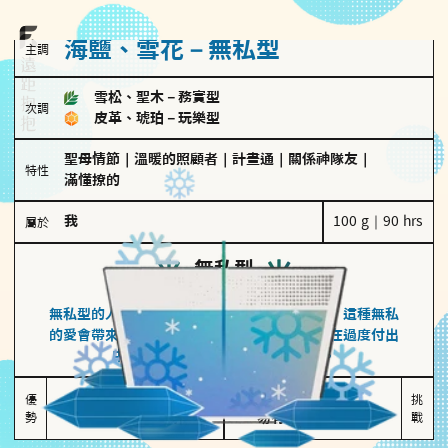
海鹽、雪花－無私型
主調
雪松、聖木
－
務實型
次調
皮革、琥珀
－
玩樂型
聖母情節
｜
溫暖的照顧者
｜
計畫通
｜
關係神隊友
｜
特性
滿懂撩的
我
100 g｜90 hrs
屬於
無私型
海鹽、雪花
無私型的人傾向用心呵護、滿足另一半的需求，這種無私
的愛會帶來緊密的關係連結，但也可能讓他們在過度付出
中迷失自我，忽略自己真正的需求。
無私奉獻

較難設立界線

優
挑
勢
讓伴侶感受到關懷
易有強烈情感依賴
戰