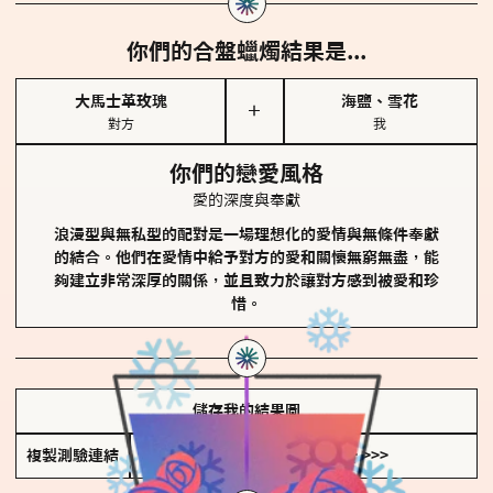
你們的合盤蠟燭結果是...
大馬士革玫瑰
海鹽、雪花
＋
對方
我
你們的戀愛風格
愛的深度與奉獻
浪漫型與無私型的配對是一場理想化的愛情與無條件奉獻
的結合。他們在愛情中給予對方的愛和關懷無窮無盡，能
夠建立非常深厚的關係，並且致力於讓對方感到被愛和珍
惜。
儲存我的結果圖
複製測驗連結
查看香氛類型全解析 >>>