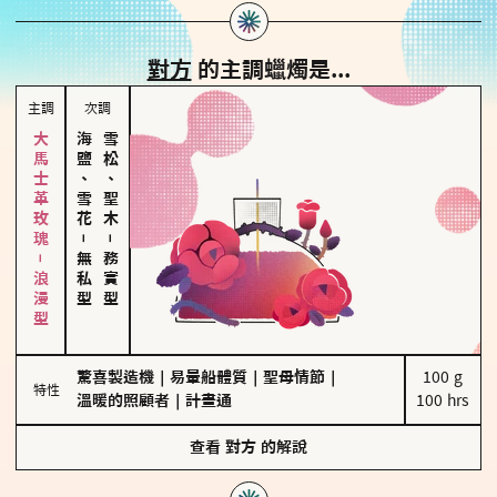
對方
的主調蠟燭是...
主調
次調
大馬士革玫瑰－浪漫型
海鹽、雪花
雪松、聖木
－
－
無私型
務實型
驚喜製造機
｜
易暈船體質
｜
聖母情節
｜
100 g

特性
溫暖的照顧者
｜
計畫通
100 hrs
查看
對方
的解說