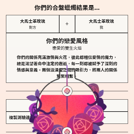
你們的合盤蠟燭結果是...
大馬士革玫瑰
大馬士革玫瑰
＋
對方
我
你們的戀愛風格
戀愛的雙生火焰
你們的關係充滿激情與火花，彼此都相信愛情的魔力，
總是渴望著命中注定的邂逅，每一刻都被賦予了深刻的
情感與意義。兩個浪漫型之間的吸引力，將兩人的關係
緊緊相繫。
儲存我的結果圖
複製測驗連結
查看香氛類型全解析 >>>