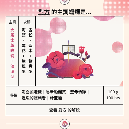
對方
的主調蠟燭是...
主調
次調
大馬士革玫瑰－浪漫型
海鹽、雪花
雪松、聖木
－
－
無私型
務實型
驚喜製造機
｜
易暈船體質
｜
聖母情節
｜
100 g

特性
溫暖的照顧者
｜
計畫通
100 hrs
查看
對方
的解說