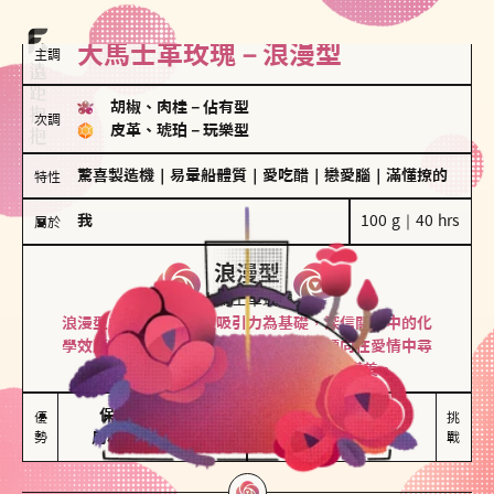
大馬士革玫瑰－浪漫型
主調
胡椒、肉桂
－
佔有型
次調
皮革、琥珀
－
玩樂型
驚喜製造機
｜
易暈船體質
｜
愛吃醋
｜
戀愛腦
｜
滿懂撩的
特性
我
100 g｜40 hrs
屬於
浪漫型
大馬士革玫瑰
浪漫型的人以激情與性吸引力為基礎，深信關係中的化
學效應，認為每次相遇都是命中註定。傾向在愛情中尋
找火花，經常表達對另一半的愛意和讚美。
保持戀愛新鮮感

情緒起伏較大

優
挑
勢
用心策劃浪漫驚喜
感情中較需要關注
戰