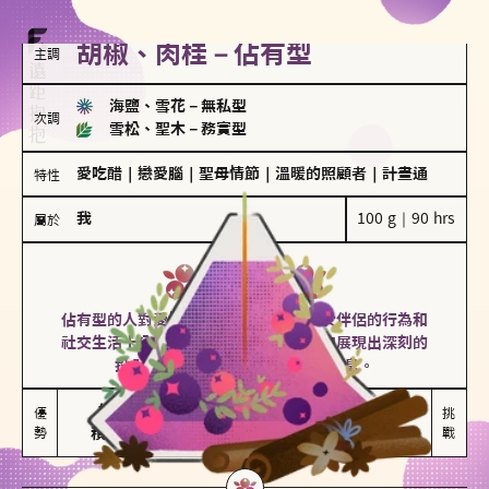
胡椒、肉桂－佔有型
主調
海鹽、雪花
－
無私型
次調
雪松、聖木
－
務實型
愛吃醋
｜
戀愛腦
｜
聖母情節
｜
溫暖的照顧者
｜
計畫通
特性
我
100 g｜90 hrs
屬於
佔有型
胡椒、肉桂
佔有型的人對愛情有強烈的保護欲，對於伴侶的行為和
社交生活十分敏感、容易吃醋。在關係中展現出深刻的
投入和激情，但也可能讓人感到窒息。
能建立緊密關係

嫉妒心較強

優
挑
勢
積極維繫關係熱度
可能出現控制欲
戰