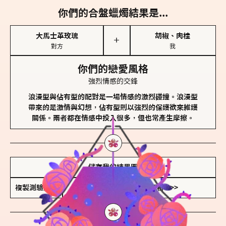
你們的合盤蠟燭結果是...
大馬士革玫瑰
胡椒、肉桂
＋
對方
我
你們的戀愛風格
強烈情感的交鋒
浪漫型與佔有型的配對是一場情感的激烈碰撞。浪漫型
帶來的是激情與幻想，佔有型則以強烈的保護欲來維護
關係。兩者都在情感中投入很多，但也常產生摩擦。
儲存我的結果圖
複製測驗連結
查看香氛類型全解析 >>>