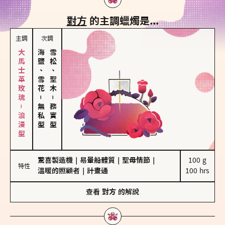
對方
的主調蠟燭是...
主調
次調
大馬士革玫瑰－浪漫型
海鹽、雪花
雪松、聖木
－
－
無私型
務實型
驚喜製造機
｜
易暈船體質
｜
聖母情節
｜
100 g

特性
溫暖的照顧者
｜
計畫通
100 hrs
查看
對方
的解說