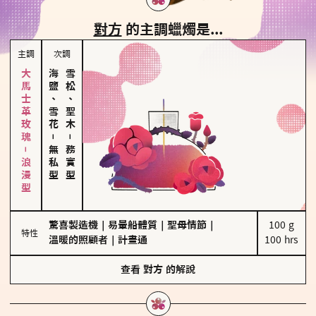
對方
的主調蠟燭是...
主調
次調
大馬士革玫瑰－浪漫型
海鹽、雪花
雪松、聖木
－
－
無私型
務實型
驚喜製造機
｜
易暈船體質
｜
聖母情節
｜
100 g

特性
溫暖的照顧者
｜
計畫通
100 hrs
查看
對方
的解說