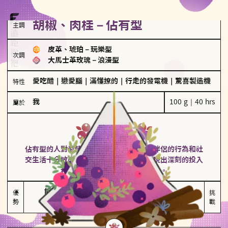
胡椒、肉桂－佔有型
主調
皮革、琥珀
－
玩樂型
次調
大馬士革玫瑰
－
浪漫型
愛吃醋
｜
戀愛腦
｜
滿懂撩的
｜
行走的發電機
｜
驚喜製造機
特性
我
100 g｜40 hrs
屬於
佔有型
胡椒、肉桂
佔有型的人對愛情有強烈的保護欲，對於伴侶的行為和社
交生活十分敏感、容易吃醋。在關係中展現出深刻的投入
和激情，但也可能讓人感到窒息。
能建立緊密關係

嫉妒心較強

優
挑
勢
積極維繫關係熱度
可能出現控制欲
戰