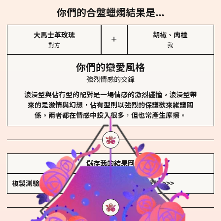
你們的合盤蠟燭結果是...
大馬士革玫瑰
胡椒、肉桂
＋
對方
我
你們的戀愛風格
強烈情感的交鋒
浪漫型與佔有型的配對是一場情感的激烈碰撞。浪漫型帶
來的是激情與幻想，佔有型則以強烈的保護欲來維護關
係。兩者都在情感中投入很多，但也常產生摩擦。
儲存我的結果圖
複製測驗連結
查看香氛類型全解析 >>>