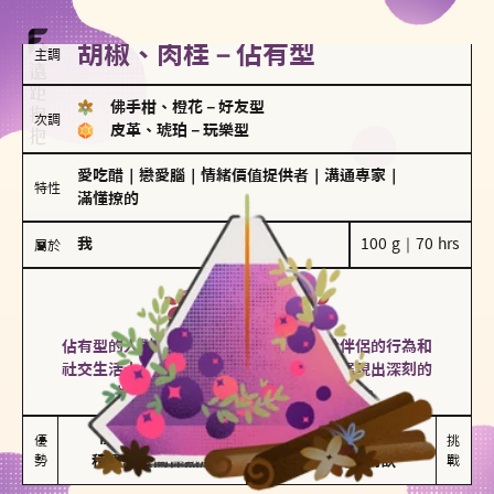
胡椒、肉桂－佔有型
主調
佛手柑、橙花
－
好友型
次調
皮革、琥珀
－
玩樂型
愛吃醋
｜
戀愛腦
｜
情緒價值提供者
｜
溝通專家
｜
特性
滿懂撩的
我
100 g｜70 hrs
屬於
佔有型
胡椒、肉桂
佔有型的人對愛情有強烈的保護欲，對於伴侶的行為和
社交生活十分敏感、容易吃醋。在關係中展現出深刻的
投入和激情，但也可能讓人感到窒息。
能建立緊密關係

嫉妒心較強

優
挑
勢
積極維繫關係熱度
可能出現控制欲
戰