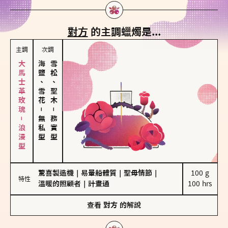
對方
的主調蠟燭是...
主調
次調
大馬士革玫瑰－浪漫型
海鹽、雪花
雪松、聖木
－
－
無私型
務實型
驚喜製造機
｜
易暈船體質
｜
聖母情節
｜
100 g

特性
溫暖的照顧者
｜
計畫通
100 hrs
查看
對方
的解說