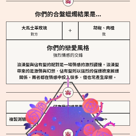
你們的合盤蠟燭結果是...
大馬士革玫瑰
胡椒、肉桂
＋
對方
我
你們的戀愛風格
強烈情感的交鋒
浪漫型與佔有型的配對是一場情感的激烈碰撞。浪漫型
帶來的是激情與幻想，佔有型則以強烈的保護欲來維護
關係。兩者都在情感中投入很多，但也常產生摩擦。
儲存我的結果圖
複製測驗連結
查看香氛類型全解析 >>>