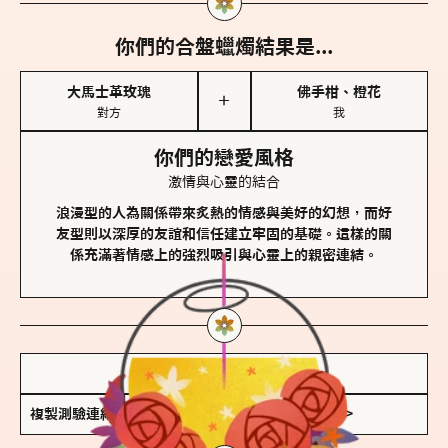
你們的合盤蠟燭結果是...
大馬士革玫瑰
佛手柑、橙花
＋
對方
我
你們的戀愛風格
激情與心靈的結合
浪漫型的人為關係帶來炙熱的情感與美好的幻想，而好
友型則以深厚的友誼和信任建立牢固的基礎。這樣的關
係充滿著情感上的強烈吸引與心靈上的親密連結。
儲存我的結果圖
複製測驗連結
查看香氛類型全解析 >>>