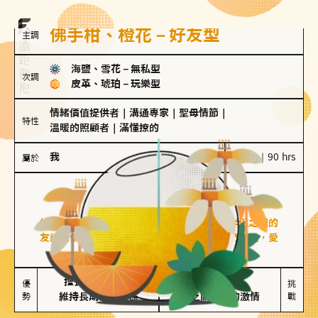
佛手柑、橙花－好友型
主調
海鹽、雪花
－
無私型
次調
皮革、琥珀
－
玩樂型
情緒價值提供者
｜
溝通專家
｜
聖母情節
｜
特性
溫暖的照顧者
｜
滿懂撩的
我
100 g｜90 hrs
屬於
好友型
佛手柑、橙花
好友型的人喜歡分享生活中的點滴，重視與伴侶之間的
友誼和信任，穩定感是重要的關鍵詞。對他們來說，愛
情是心靈深處的共鳴和理解。
擅長聆聽與溝通

不喜歡變化

優
挑
勢
維持長期穩定關係
缺乏關係中的激情
戰