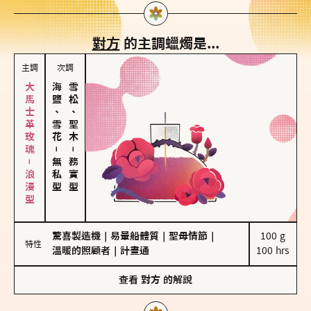
對方
的主調蠟燭是...
主調
次調
大馬士革玫瑰－浪漫型
海鹽、雪花
雪松、聖木
－
－
無私型
務實型
驚喜製造機
｜
易暈船體質
｜
聖母情節
｜
100 g

特性
溫暖的照顧者
｜
計畫通
100 hrs
查看
對方
的解說