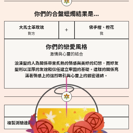
你們的合盤蠟燭結果是...
大馬士革玫瑰
佛手柑、橙花
＋
對方
我
你們的戀愛風格
激情與心靈的結合
浪漫型的人為關係帶來炙熱的情感與美好的幻想，而好友
型則以深厚的友誼和信任建立牢固的基礎。這樣的關係充
滿著情感上的強烈吸引與心靈上的親密連結。
儲存我的結果圖
複製測驗連結
查看香氛類型全解析 >>>