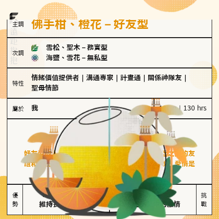
佛手柑、橙花－好友型
主調
雪松、聖木
－
務實型
次調
海鹽、雪花
－
無私型
情緒價值提供者
｜
溝通專家
｜
計畫通
｜
關係神隊友
｜
特性
聖母情節
我
100 g｜130 hrs
屬於
好友型
佛手柑、橙花
好友型的人喜歡分享生活中的點滴，重視與伴侶之間的友
誼和信任，穩定感是重要的關鍵詞。對他們來說，愛情是
心靈深處的共鳴和理解。
擅長聆聽與溝通

不喜歡變化

優
挑
勢
維持長期穩定關係
缺乏關係中的激情
戰