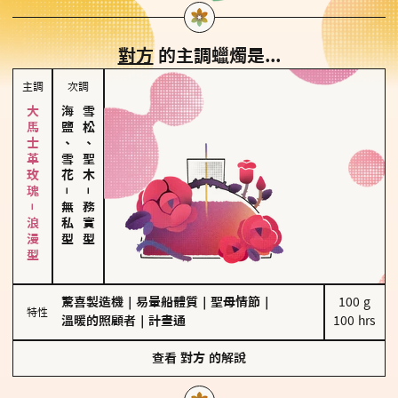
對方
的主調蠟燭是...
主調
次調
大馬士革玫瑰－浪漫型
海鹽、雪花
雪松、聖木
－
－
無私型
務實型
驚喜製造機
｜
易暈船體質
｜
聖母情節
｜
100 g

特性
溫暖的照顧者
｜
計畫通
100 hrs
查看
對方
的解說