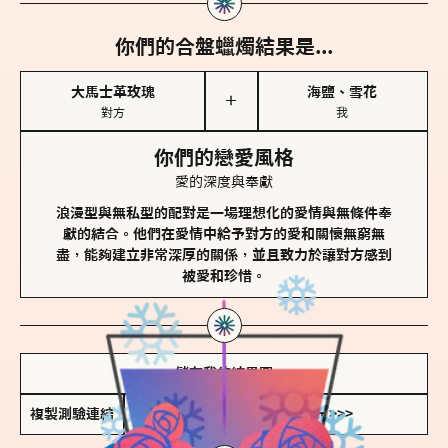
你們的合盤蠟燭結果是...
大馬士革玫瑰
海鹽、雪花
＋
對方
我
你們的戀愛風格
愛的深度與奉獻
浪漫型與無私型的配對是一場理想化的愛情與無條件奉
獻的結合。他們在愛情中給予對方的愛和關懷無窮無
盡，能夠建立非常深厚的關係，並且致力於讓對方感到
被愛和珍惜。
儲存我的結果圖
複製測驗連結
查看香氛類型全解析 >>>