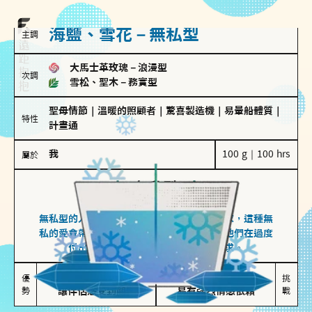
海鹽、雪花－無私型
主調
大馬士革玫瑰
－
浪漫型
次調
雪松、聖木
－
務實型
聖母情節
｜
溫暖的照顧者
｜
驚喜製造機
｜
易暈船體質
｜
特性
計畫通
我
100 g｜100 hrs
屬於
無私型
海鹽、雪花
無私型的人傾向用心呵護、滿足另一半的需求，這種無
私的愛會帶來緊密的關係連結，但也可能讓他們在過度
付出中迷失自我，忽略自己真正的需求。
無私奉獻

較難設立界線

優
挑
勢
讓伴侶感受到關懷
易有強烈情感依賴
戰