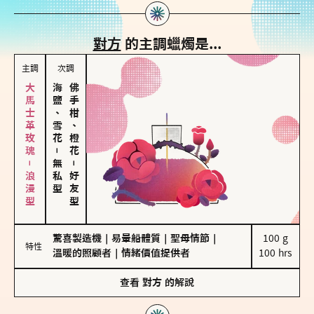
對方
的主調蠟燭是...
主調
次調
大馬士革玫瑰－浪漫型
海鹽、雪花
佛手柑、橙花
－
無私型
－
好友型
驚喜製造機
｜
易暈船體質
｜
聖母情節
｜
100 g

特性
溫暖的照顧者
｜
情緒價值提供者
100 hrs
查看
對方
的解說